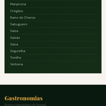
Manjerona
Orégãos
Ramo de Cheiros
Sabugueiro
Salsa
Salsão
Salva
Segurelha
Tomilho
Verbena
Gastronomias
Roteiro Gastronómico de Portugal