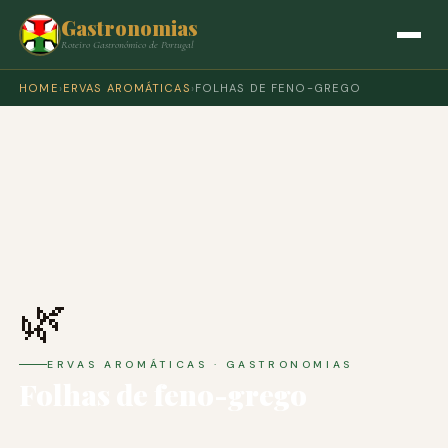
Gastronomias
Roteiro Gastronómico de Portugal
HOME
›
ERVAS AROMÁTICAS
›
FOLHAS DE FENO-GREGO
🌿
ERVAS AROMÁTICAS · GASTRONOMIAS
Folhas de feno-grego