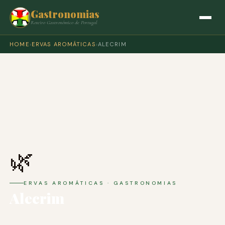
Gastronomias
Roteiro Gastronómico de Portugal
HOME
›
ERVAS AROMÁTICAS
›
ALECRIM
🌿
ERVAS AROMÁTICAS · GASTRONOMIAS
Alecrim