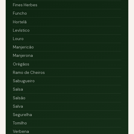
Fines Herbes
Funcho
Hortelã
Levístico
Louro
Manjericão
Manjerona
Orégãos
Ramo de Cheiros
Sabugueiro
Salsa
Salsão
Salva
Segurelha
Tomilho
Verbena