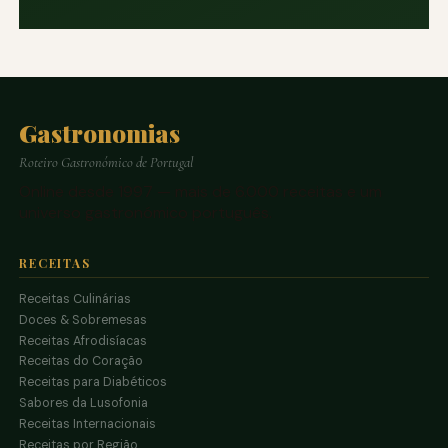
Gastronomias
Roteiro Gastronómico de Portugal
Online desde 1997 — mais de 6.000 receitas e um
universo gastronómico português.
RECEITAS
Receitas Culinárias
Doces & Sobremesas
Receitas Afrodisíacas
Receitas do Coração
Receitas para Diabéticos
Sabores da Lusofonia
Receitas Internacionais
Receitas por Região