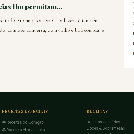
ias lho permitam...
eve tudo isto muito a sério — a leveza é também
do, com boa conversa, bom vinho e boa comida, é
RECEITAS ESPECIAIS
RECEITAS
Receitas Culinárias
❤️ Receitas do Coração
Doces & Sobremesas
💑 Receitas Afrodisíacas