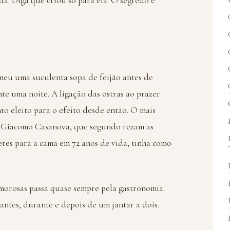
ta. Diga que criou só para ela. O segredo é
meu uma suculenta sopa de feijão antes de
te uma noite. A ligação das ostras ao prazer
to eleito para o efeito desde então. O mais
, Giacomo Casanova, que segundo rezam as
eres para a cama em 72 anos de vida, tinha como
morosas passa quase sempre pela gastronomia.
ntes, durante e depois de um jantar a dois.