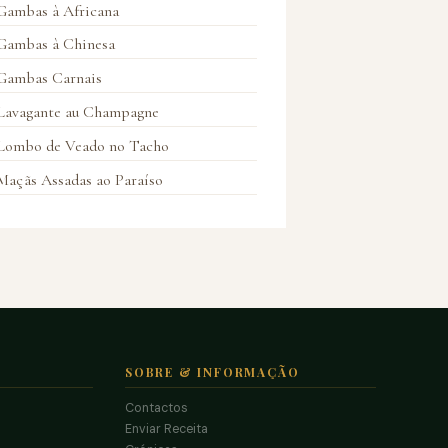
Gambas à Africana
Gambas à Chinesa
Gambas Carnais
Lavagante au Champagne
Lombo de Veado no Tacho
Maçãs Assadas ao Paraíso
SOBRE & INFORMAÇÃO
Contactos
Enviar Receita