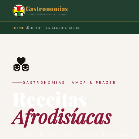
Gastronomias
Roteiro Gastronómico de Portugal
HOME
›
💑 RECEITAS AFRODISÍACAS
💑
GASTRONOMIAS · AMOR & PRAZER
Receitas
Afrodisíacas
A cozinha afrodisíaca é uma simbiose de diversos fac