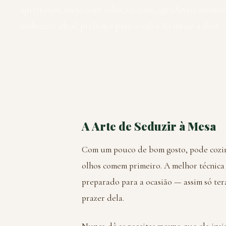
apetitosos, mesa com velas, cristais, agradáveis aromas
ambiente ideal, prelúdio para o calor da união a dois.
A Arte de Seduzir à Mesa
Com um pouco de bom gosto, pode cozin
olhos comem primeiro. A melhor técnica
preparado para a ocasião — assim só terá
prazer dela.