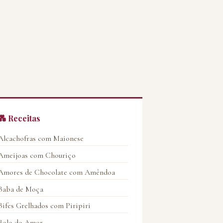
💑 Receitas
Alcachofras com Maionese
Ameijoas com Chouriço
Amores de Chocolate com Amêndoa
Baba de Moça
Bifes Grelhados com Piripiri
Bolo do Amor