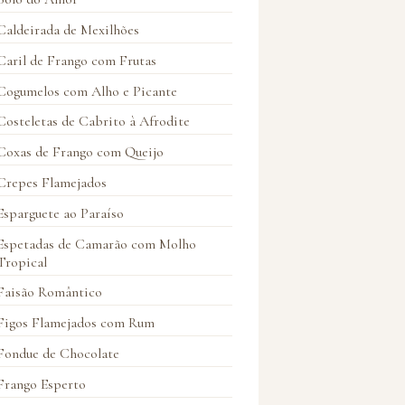
Caldeirada de Mexilhões
Caril de Frango com Frutas
Cogumelos com Alho e Picante
Costeletas de Cabrito à Afrodite
Coxas de Frango com Queijo
Crepes Flamejados
Esparguete ao Paraíso
Espetadas de Camarão com Molho
Tropical
Faisão Romântico
Figos Flamejados com Rum
Fondue de Chocolate
Frango Esperto