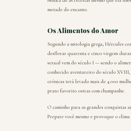
Nunca dê as receitas mesmo que ela insis
metade do encanto.
Os Alimentos do Amor
Segundo a mitologia grega, Hércules co
desflorar quarenta e cinco virgens duran
sexual vem do século I — sendo o alimen
conhecido aventureiro do século XVIII
crónicas terá levado mais de 4.000 mulh
prato favorito ostras com champanhe.
O caminho para as grandes conquistas a
Prepare você mesmo e provoque o clima a