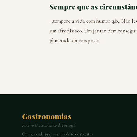
Sempre que as circunstânc
...tempere a vida com humor q.b.. Não l
um afrodisíaco. Um jantar bem consegui
já metade da conquista.
Gastronomias
Roteiro Gastronómico de Portugal
Online desde 1997 — mais de 6.000 receitas