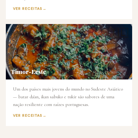
VER RECEITAS
🇹🇱
Timor-Leste
Um dos países mais jovens do mundo no Sudeste Asiático
— batar da'an, ikan sabuko e tukir são sabores de uma
nação resiliente com raízes portuguesas.
VER RECEITAS