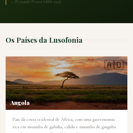
— Fernando Pessoa (1888–1935)
Os Países da Lusofonia
🇦🇴
Angola
País da costa ocidental de África, com uma gastronomia
rica em moamba de galinha, calulu e muamba de ginguba