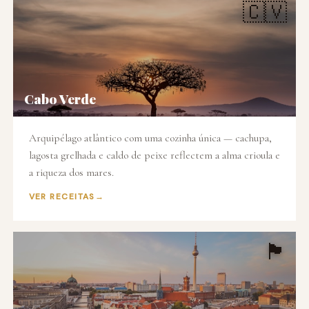
🇨🇻
Cabo Verde
Arquipélago atlântico com uma cozinha única — cachupa,
lagosta grelhada e caldo de peixe reflectem a alma crioula e
a riqueza dos mares.
VER RECEITAS
🏴󠁥󠁳󠁧󠁡󠁿