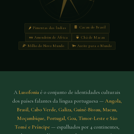
E
S
🍫 Cacau do Brasil
🌶️ Pimentas das Índias
🥜 Amendoim de África
🍵 Chá de Macau
🌽 Milho do Novo Mundo
🫚 Azeite para o Mundo
A
Lusofonia
é o conjunto de identidades culturais
dos países falantes da língua portuguesa —
Angola,
Brasil, Cabo Verde, Galiza, Guiné-Bissau, Macau,
Moçambique, Portugal, Goa, Timor-Leste e São
Tomé e Príncipe
— espalhados por 4 continentes,