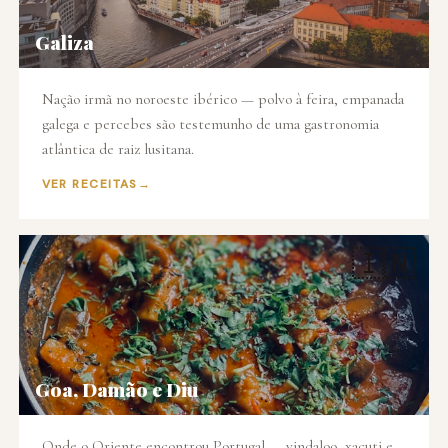
Galiza
Nação irmã no noroeste ibérico — polvo à feira, empanada
galega e percebes são testemunho de uma gastronomia
atlântica de raiz lusitana.
VER RECEITAS
🇮🇳
Goa, Damão e Diu
Onde o Oriente encontrou Portugal — vindaloo, xacuti e