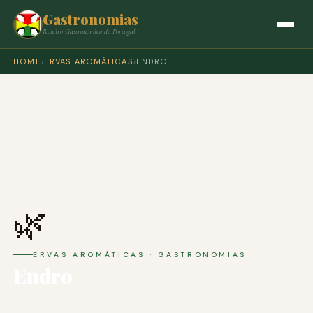
Gastronomias
Roteiro Gastronómico de Portugal
HOME
›
ERVAS AROMÁTICAS
›
ENDRO
🌿
ERVAS AROMÁTICAS · GASTRONOMIAS
Endro