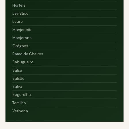
Hortelã
Levístico
Louro
Manjericão
Manjerona
Orégãos
Ramo de Cheiros
Sabugueiro
Salsa
Salsão
Salva
Segurelha
Tomilho
Verbena