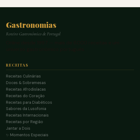
Gastronomias
Roteiro Gastronómico de Portugal
Online desde 1997 — mais de 6.000 receitas e um
universo gastronómico português.
RECEITAS
Receitas Culinárias
Doces & Sobremesas
Receitas Afrodisíacas
Receitas do Coração
Receitas para Diabéticos
Sabores da Lusofonia
Receitas Internacionais
Receitas por Região
Jantar a Dois
✨ Momentos Especiais