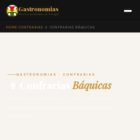
Gastronomias
Roteiro Gastronómico de Portugal
HOME
›
CONFRARIAS
›
🍷 CONFRARIAS BÁQUICAS
GASTRONOMIAS · CONFRARIAS
🍷 Confrarias
Báquicas
As confrarias dedicadas ao vinho — defensoras dos
grandes vinhos portugueses e das suas tradições
centenárias.