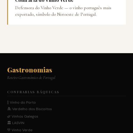
Defensora do Vinho Verde — o vinho português mais
exportado, símbolo do Noroeste de Portugal.
Gastronomias
Roteiro Gastronómico de Portugal
CONFRARIAS BÁQUICAS
🍾 Vinho do Porto
🏝️ Verdelho dos Biscoitos
🌿 Vinhos Galegos
🏛️ LASVIN
💚 Vinho Verde