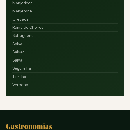
Manjericão
Manjerona
Orégãos
Ramo de Cheiros
Sabugueiro
Salsa
Salsão
Salva
Segurelha
Tomilho
Verbena
Gastronomias