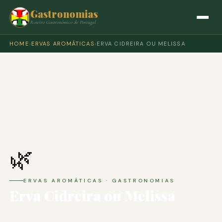
Gastronomias
Roteiro Gastronómico de Portugal
HOME
›
ERVAS AROMÁTICAS
›
ERVA CIDREIRA OU MELISSA
🌿
ERVAS AROMÁTICAS · GASTRONOMIAS
Erva Cidreira ou Melissa