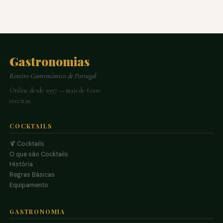
Gastronomias
Roteiro Gastronómico de Portugal
Online desde 1997 — mais de 6.000
receitas.
COCKTAILS
🍹 Cocktails
O que são Cocktails
História
Regras Básicas
Equipamento
GASTRONOMIA