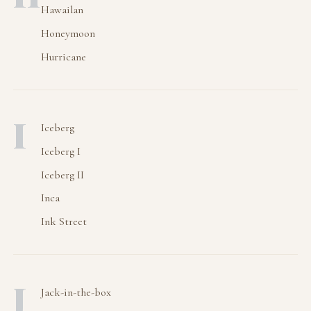
Hawailan
Honeymoon
Hurricane
I
Iceberg
Iceberg I
Iceberg II
Inca
Ink Street
J
Jack-in-the-box