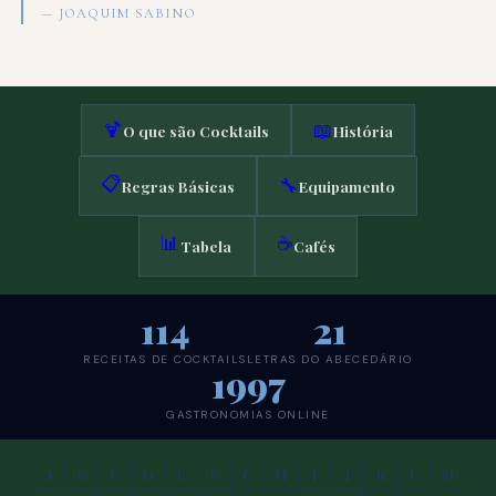
— JOAQUIM SABINO
🍹
📖
O que são Cocktails
História
📋
🔧
Regras Básicas
Equipamento
📊
☕
Tabela
Cafés
114
21
RECEITAS DE COCKTAILS
LETRAS DO ABECEDÁRIO
1997
GASTRONOMIAS ONLINE
A
B
C
D
E
F
G
H
I
J
K
L
M