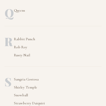
Q
Queens
R
Rabbit Punch
Rob Roy
Rusty Nail
S
Sangria Gostosa
Shirley Temple
Snowball
Strawberry Daiquiri