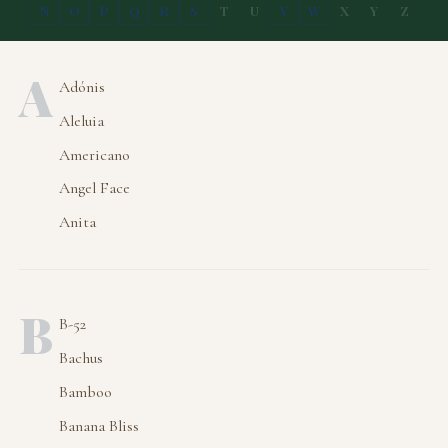
N
O
P
Q
R
S
T
U
V
W
X
Y
Z
A
Adónis
Aleluia
Americano
Angel Face
Anita
B
B-52
Bachus
Bamboo
Banana Bliss