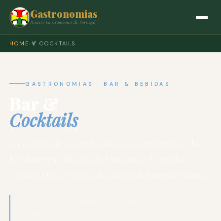
Gastronomias
Roteiro Gastronómico de Portugal
HOME
›
🍹 COCKTAILS
GASTRONOMIAS · BAR & BEBIDAS
Bar &
Cocktails
114 receitas de cocktails clássicos e modernos — do
Manhattan ao Mojito, do Daiquiri ao Largo dos
Cruzios. Uma colecção da autoria de Joaquim Sabino.
"Um bom cocktail é como uma boa conversa — começa com atenção
aos ingredientes e termina com surpresa."