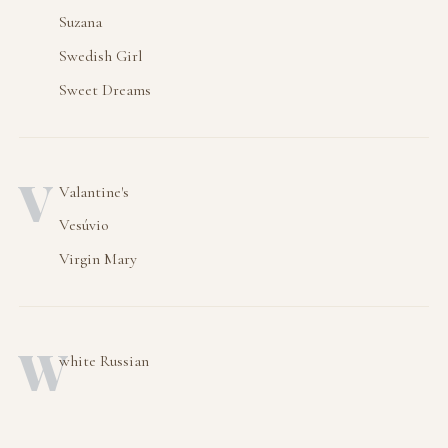
Suzana
Swedish Girl
Sweet Dreams
V
Valantine's
Vesúvio
Virgin Mary
W
white Russian