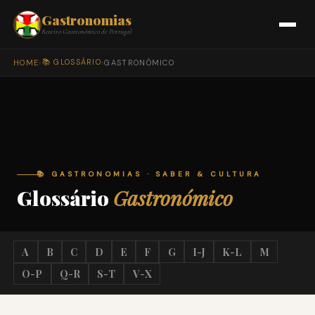
Gastronomias
Roteiro Gastronómico de Portugal
📚 GLOSSÁRIO
HOME
›
›
GASTRONÓMICO
📚 GASTRONOMIAS · SABER & CULTURA
Glossário
Gastronómico
A
B
C
D
E
F
G
I-J
K-L
M
O-P
Q-R
S-T
V-X