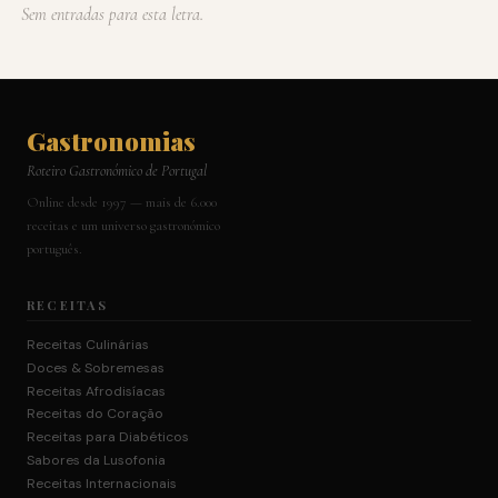
Sem entradas para esta letra.
Gastronomias
Roteiro Gastronómico de Portugal
Online desde 1997 — mais de 6.000
receitas e um universo gastronómico
português.
RECEITAS
Receitas Culinárias
Doces & Sobremesas
Receitas Afrodisíacas
Receitas do Coração
Receitas para Diabéticos
Sabores da Lusofonia
Receitas Internacionais