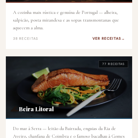
A cozinha mais rústica e genuína de Portugal — alheira,
salpicão, posta mirandesa e as sopas transmontanas que
aquecem a alma.
VER RECEITAS
38 RECEITAS
77 RECEITAS
🌊
Beira Litoral
Do mar à Serra — leitão da Bairrada, enguias da Ria de
Aveiro, chanfana de Coimbra e o famoso bacalhau à Gomes