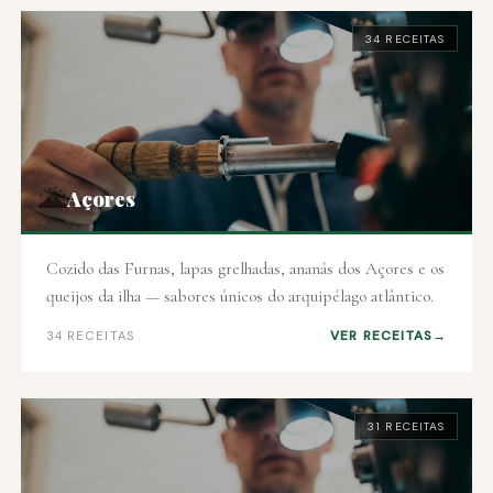
34 RECEITAS
🌋
Açores
Cozido das Furnas, lapas grelhadas, ananás dos Açores e os
queijos da ilha — sabores únicos do arquipélago atlântico.
VER RECEITAS
34 RECEITAS
31 RECEITAS