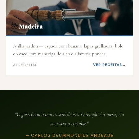
🌺
Madeira
A ilha jardim — espada com banana, lapas grelhadas, bolo
do caco com manteiga de alho e a famosa poncha.
VER RECEITAS
31 RECEITAS
"O gastrónomo tem os seus deuses. O templo é a mesa, e a
sacristia a cozinha."
— CARLOS DRUMMOND DE ANDRADE