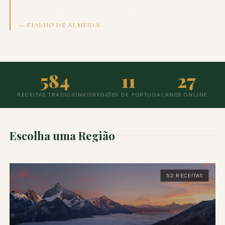
verdadeira sinfonia de sabores sempre sublime."
— FIALHO DE ALMEIDA
584
11
27
RECEITAS TRADICIONAIS
REGIÕES DE PORTUGAL
ANOS ONLINE
Escolha uma Região
52 RECEITAS