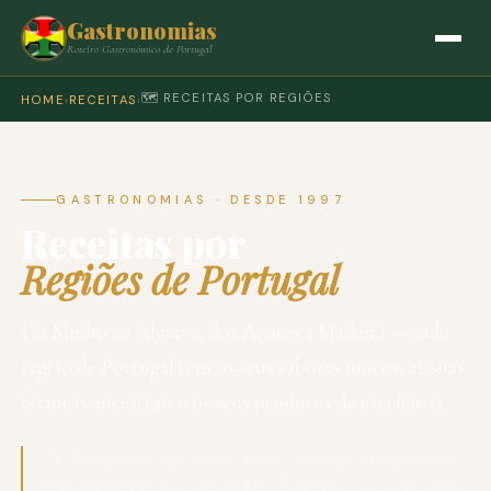
Gastronomias
Roteiro Gastronómico de Portugal
🗺️ RECEITAS POR REGIÕES
HOME
›
RECEITAS
›
GASTRONOMIAS · DESDE 1997
Receitas por
Regiões de Portugal
Do Minho ao Algarve, dos Açores à Madeira — cada
região de Portugal tem os seus sabores únicos, as suas
técnicas ancestrais e os seus produtos de excelência.
"Em Portugal não há província, distrito, terra, que não registe entre
os monumentos locais a especialidade de um petisco raro, sábio, fino,