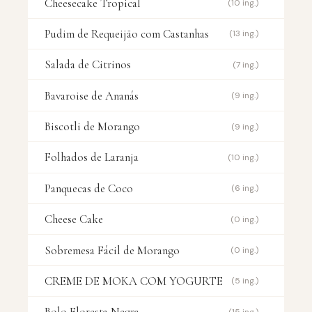
Cheesecake Tropical
(10 ing.)
Pudim de Requeijão com Castanhas
(13 ing.)
Salada de Citrinos
(7 ing.)
Bavaroise de Ananás
(9 ing.)
Biscotli de Morango
(9 ing.)
Folhados de Laranja
(10 ing.)
Panquecas de Coco
(6 ing.)
Cheese Cake
(0 ing.)
Sobremesa Fácil de Morango
(0 ing.)
CREME DE MOKA COM YOGURTE
(5 ing.)
Bolo Floresta Negra
(15 ing.)