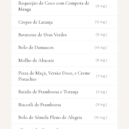
Requeijão de Coco com Compota de
(9 ing.)
Manga
Crepes de Laranja
(12 ing.)
Bavaroise de Uvas Verdes
(9 ing.)
Bolo de Damascos
(14 ing.)
Molho de Abacate
(8 ing.)
Pizza de Maçã, Versão Doce, e Creme
(7 ing.)
Pistachio
Batido de Framboesa e Toranja
(3 ing.)
Biscotli de Framboesa
(9 ing.)
Bolo de Sêmola Pleno de Alegria
(10 ing.)