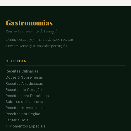
Gastronomias
Roteiro Gastronómico de Portugal
Online desde 1997 — mais de 6.000 receitas
e um universo gastronómico português.
RECEITAS
Receitas Culinárias
Doces & Sobremesas
Receitas Afrodisíacas
Receitas do Coração
Receitas para Diabéticos
Sabores da Lusofonia
Receitas Internacionais
Receitas por Região
Jantar a Dois
✨ Momentos Especiais