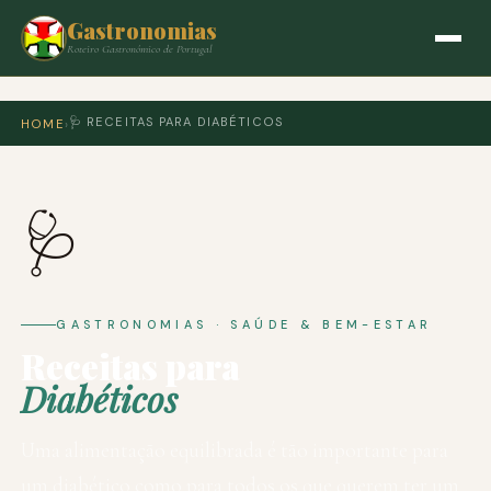
Gastronomias
Roteiro Gastronómico de Portugal
🩺 RECEITAS PARA DIABÉTICOS
HOME
›
🩺
GASTRONOMIAS · SAÚDE & BEM-ESTAR
Receitas para
Diabéticos
Uma alimentação equilibrada é tão importante para
um diabético como para todos os que querem ter um