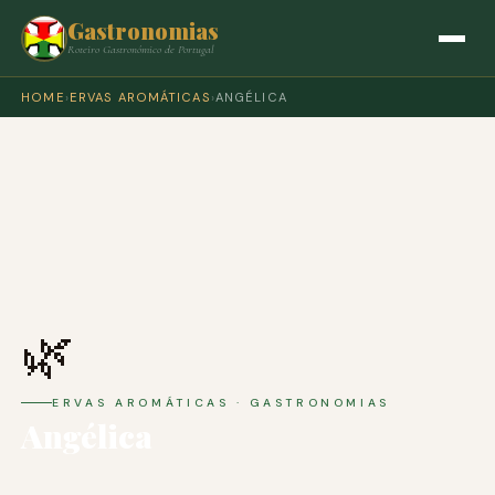
Gastronomias
Roteiro Gastronómico de Portugal
HOME
›
ERVAS AROMÁTICAS
›
ANGÉLICA
🌿
ERVAS AROMÁTICAS · GASTRONOMIAS
Angélica