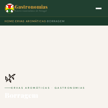
Gastronomias
Roteiro Gastronómico de Portugal
HOME
›
ERVAS AROMÁTICAS
›
BORRAGEM
🌿
ERVAS AROMÁTICAS · GASTRONOMIAS
Borragem