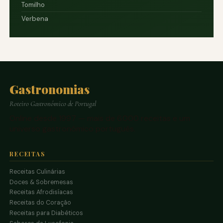
Tomilho
Verbena
Gastronomias
Roteiro Gastronómico de Portugal
Online desde 1997 — mais de 6.000 receitas e um
universo gastronómico português.
RECEITAS
Receitas Culinárias
Doces & Sobremesas
Receitas Afrodisíacas
Receitas do Coração
Receitas para Diabéticos