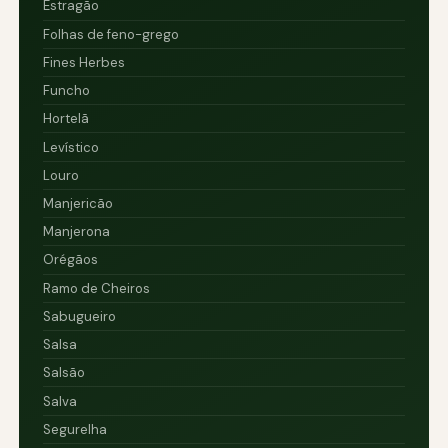
Estragão
Folhas de feno-grego
Fines Herbes
Funcho
Hortelã
Levístico
Louro
Manjericão
Manjerona
Orégãos
Ramo de Cheiros
Sabugueiro
Salsa
Salsão
Salva
Segurelha