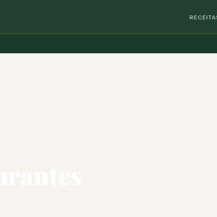
RECEITA
urantes
elo Gastronomias desde 1997.