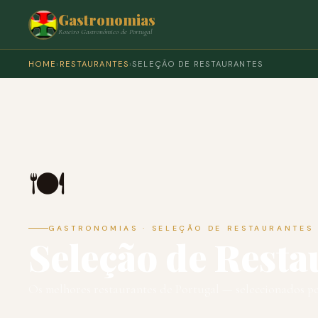
Gastronomias
Roteiro Gastronómico de Portugal
HOME
›
RESTAURANTES
›
SELEÇÃO DE RESTAURANTES
🍽️
GASTRONOMIAS · SELEÇÃO DE RESTAURANTES
Seleção de Resta
Os melhores restaurantes de Portugal — seleccionados p