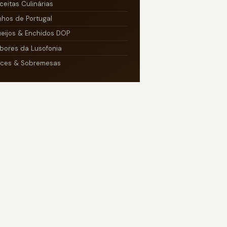
ceitas Culinárias
nhos de Portugal
eijos & Enchidos DOP
bores da Lusofonia
ces & Sobremesas