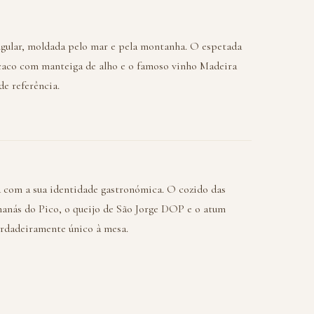
ngular, moldada pelo mar e pela montanha. O espetada
 caco com manteiga de alho e o famoso vinho Madeira
e referência.
 com a sua identidade gastronómica. O cozido das
nanás do Pico, o queijo de São Jorge DOP e o atum
erdadeiramente único à mesa.