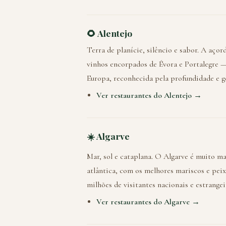
🌻 Alentejo
Terra de planície, silêncio e sabor. A aço
vinhos encorpados de Évora e Portalegre —
Europa, reconhecida pela profundidade e g
Ver restaurantes do Alentejo →
☀️ Algarve
Mar, sol e cataplana. O Algarve é muito ma
atlântica, com os melhores mariscos e peix
milhões de visitantes nacionais e estrangei
Ver restaurantes do Algarve →