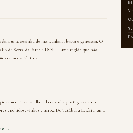
Re
Vi
Qu
Sa
Do
guardam uma cozinha de montanha robusta e generosa. O
queijo da Serra da Estrela DOP — uma região que não
uesa mais autêntica.
 que concentra o melhor da cozinha portuguesa e do
es enchidos, vinhos e arroz. De Setúbal à Lezíria, uma
Tejo →