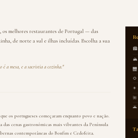
, os melhores restaurantes de Portugal — das
Re
nha, de norte a sul e ilhas incluídas. Escolha a sua
🏙
🏔
é a mesa, e a sacristia a cozinha."
🌉
🌻
☀️
🌺
🌋
o que os portugueses começaram enquanto povo e nação.
a das cenas gastronómicas mais vibrantes da Península
T
tabernas contemporâneas do Bonfim e Cedofeita.