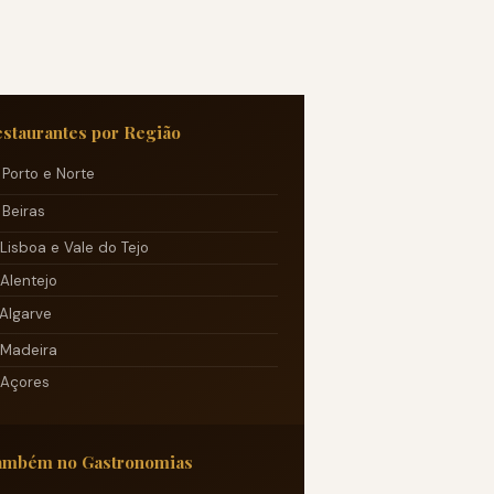
staurantes por Região
️ Porto e Norte
️ Beiras
 Lisboa e Vale do Tejo
 Alentejo
 Algarve
 Madeira
 Açores
ambém no Gastronomias