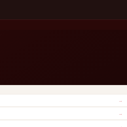
→
→
→