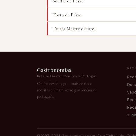
Soufflé de Peixe
Torta de Peixe
Trutas Maître d'Hôtel
Gastronomias
RECE
Roteiro Gastronómico de Portugal
Rece
Online desde 1997 — mais de 6.000
Doc
receitas e um universo gastronómico
Sabo
português.
Rece
Rece
✨ Mo
© 1997–2026 Gastronomias.com · Arte Digital, Lda. · Todo