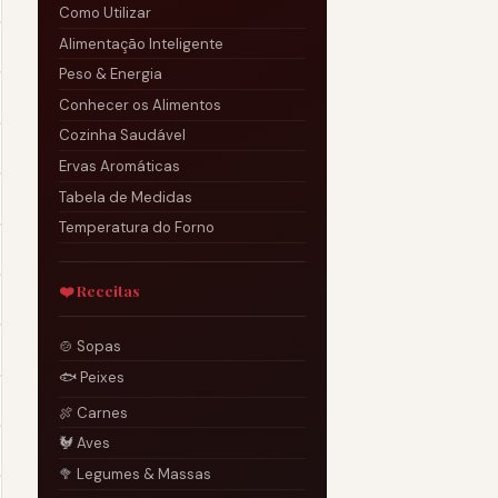
Como Utilizar
Alimentação Inteligente
Peso & Energia
Conhecer os Alimentos
Cozinha Saudável
Ervas Aromáticas
Tabela de Medidas
Temperatura do Forno
❤️ Receitas
🍲 Sopas
🐟 Peixes
🍖 Carnes
🐓 Aves
🥦 Legumes & Massas