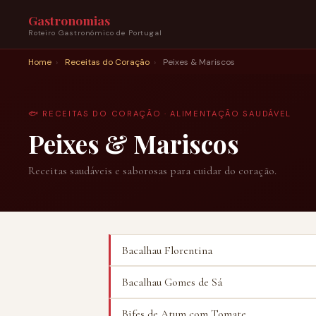
Gastronomias
Roteiro Gastronómico de Portugal
Home
›
Receitas do Coração
›
Peixes & Mariscos
🐟 RECEITAS DO CORAÇÃO · ALIMENTAÇÃO SAUDÁVEL
Peixes & Mariscos
Receitas saudáveis e saborosas para cuidar do coração.
Bacalhau Florentina
Bacalhau Gomes de Sá
Bifes de Atum com Tomate