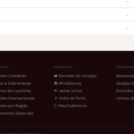
→
→
→
ITAS
ESPECIAIS
GASTRON
itas Culinárias
❤️ Receitas do Coração
Restaura
es & Sobremesas
💑 Afrodisíacas
Queijos 
res da Lusofonia
🌹 Jantar a Dois
Enchidos
itas Internacionais
🍷 Vinho do Porto
Vinhos de
itas por Região
🩺 Para Diabéticos
mentos Especiais
s os direitos reservados