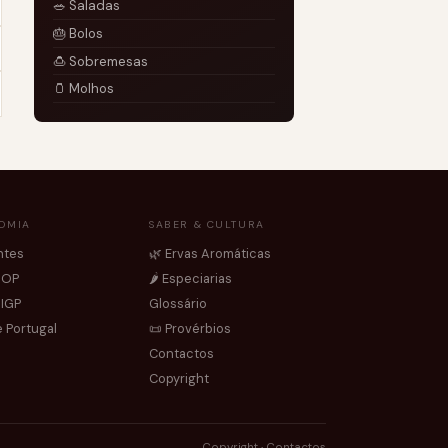
🥗 Saladas
🎂 Bolos
🍮 Sobremesas
🫙 Molhos
OMIA
SABER & CULTURA
ntes
🌿 Ervas Aromáticas
DOP
🌶️ Especiarias
 IGP
Glossário
 Portugal
📜 Provérbios
Contactos
Copyright
Copyright
·
Contactos