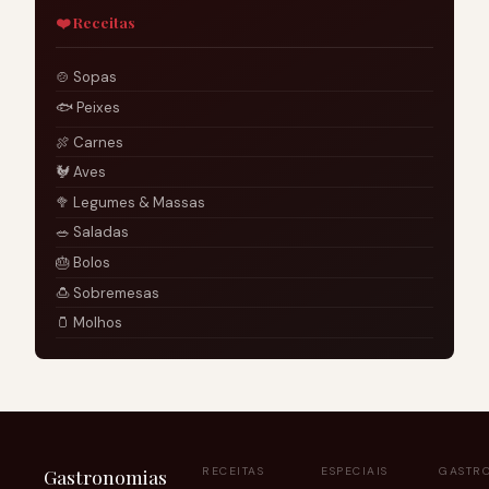
❤️ Receitas
🍲 Sopas
🐟 Peixes
🍖 Carnes
🐓 Aves
🥦 Legumes & Massas
🥗 Saladas
🎂 Bolos
🍮 Sobremesas
🫙 Molhos
Gastronomias
RECEITAS
ESPECIAIS
GASTR