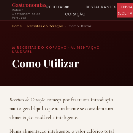
Gastronomias
RECEITAS
❤️
RESTAURANTES
ENVI
Roteiro
RECEITA
CORAÇÃO
Gastronómico de
Portugal
Home
›
Receitas do Coração
›
Como Utilizar
📖 RECEITAS DO CORAÇÃO · ALIMENTAÇÃO
SAUDÁVEL
Como Utilizar
Receitas do Coração
começa por fazer uma introdução
muito geral àquilo que actualmente se considera uma
alimentação saudável e inteligente.
Numa alimentação inteligente, o valor calórico total