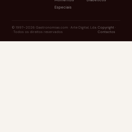
Especiais
© 1997–2026 Gastronomias.com · Arte Digital, Lda.
Copyright
·
· Todos os direitos reservados
Contactos