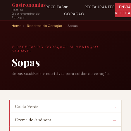
Gastronomias
RECEITAS
❤️
RESTAURANTES
ENVI
Roteiro
RECEITA
CORAÇÃO
Gastronómico de
Portugal
Home
›
Receitas do Coração
›
Sopas
🍲 RECEITAS DO CORAÇÃO · ALIMENTAÇÃO
SAUDÁVEL
Sopas
Sopas saudáveis e nutritivas para cuidar do coração.
→
Caldo-Verde
→
Creme de Abóbora