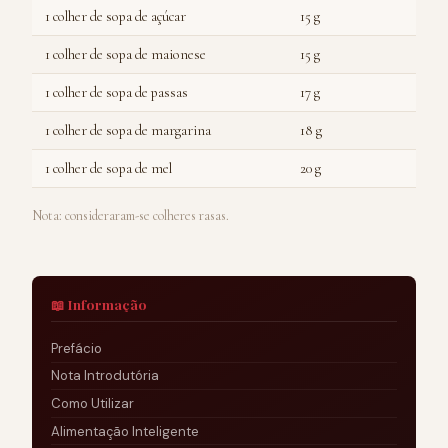
1 colher de sopa de açúcar
15 g
1 colher de sopa de maionese
15 g
1 colher de sopa de passas
17 g
1 colher de sopa de margarina
18 g
1 colher de sopa de mel
20 g
Nota: consideraram-se colheres rasas.
📖 Informação
Prefácio
Nota Introdutória
Como Utilizar
Alimentação Inteligente