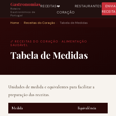
Gastronomias
RECEITAS
❤️
RESTAURANTES
ENVI
Roteiro
RECEITA
CORAÇÃO
Gastronómico de
Portugal
Home
›
Receitas do Coração
›
Tabela de Medidas
📏 RECEITAS DO CORAÇÃO · ALIMENTAÇÃO
SAUDÁVEL
Tabela de Medidas
Unidades de medida e equivalentes para facilitar a
preparação das receitas.
Medida
Equivalência