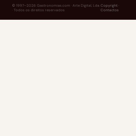
© 1997–2026 Gastronomias.com · Arte Digital, Lda.
Copyright
·
· Todos os direitos reservados
Contactos