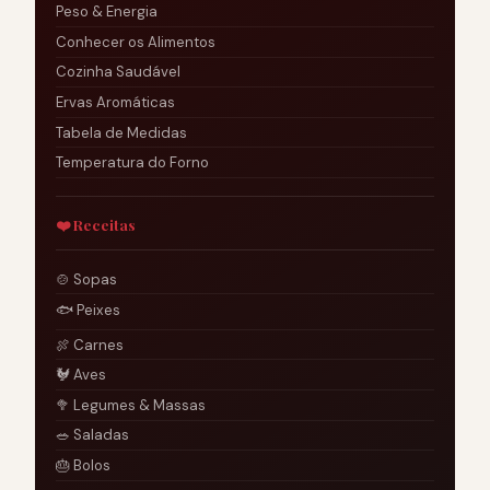
Peso & Energia
Conhecer os Alimentos
Cozinha Saudável
Ervas Aromáticas
Tabela de Medidas
Temperatura do Forno
❤️ Receitas
🍲 Sopas
🐟 Peixes
🍖 Carnes
🐓 Aves
🥦 Legumes & Massas
🥗 Saladas
🎂 Bolos