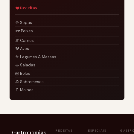
❤️ Receitas
🍲 Sopas
🐟 Peixes
🍖 Carnes
🐓 Aves
🥦 Legumes & Massas
🥗 Saladas
🎂 Bolos
🍮 Sobremesas
🫙 Molhos
Gastronomias
RECEITAS
ESPECIAIS
GASTR