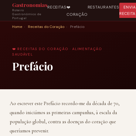
Gastronomias
RECEITAS
❤️
RESTAURANTES
ENVI
Roteiro
RECEITA
CORAÇÃO
Gastronómico de
Portugal
Home
›
Receitas do Coração
›
Prefácio
❤️ RECEITAS DO CORAÇÃO · ALIMENTAÇÃO
SAUDÁVEL
Prefácio
Ao escrever este Prefácio recordo-me da década de 70,
quando iniciámos as primeiras campanhas, à escala da
população global, contra as doenças do coração que
queríamos prevenir.