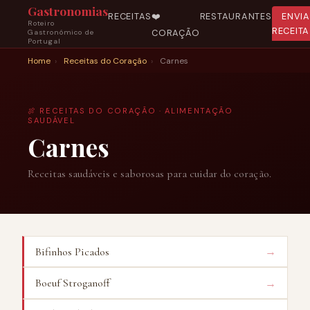
Gastronomias
RECEITAS
❤️
RESTAURANTES
ENVI
Roteiro
RECEITA
CORAÇÃO
Gastronómico de
Portugal
Home
›
Receitas do Coração
›
Carnes
🍖 RECEITAS DO CORAÇÃO · ALIMENTAÇÃO
SAUDÁVEL
Carnes
Receitas saudáveis e saborosas para cuidar do coração.
→
Bifinhos Picados
→
Boeuf Stroganoff