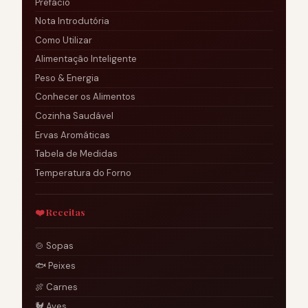
Prefácio
Nota Introdutória
Como Utilizar
Alimentação Inteligente
Peso & Energia
Conhecer os Alimentos
Cozinha Saudável
Ervas Aromáticas
Tabela de Medidas
Temperatura do Forno
❤️ Receitas
🍲 Sopas
🐟 Peixes
🍖 Carnes
🐓 Aves