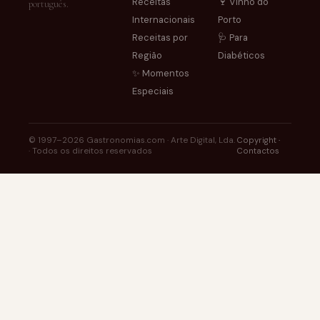
Receitas
🍷 Vinho do
português.
Internacionais
Porto
Receitas por
🩺 Para
Região
Diabéticos
✨ Momentos
Especiais
© 1997–2026 Gastronomias.com · Arte Digital, Lda.
Copyright
·
· Todos os direitos reservados
Contactos