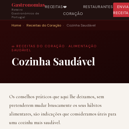
Gastronomias
RECEITAS
❤️
RESTAURANTES
ENVI
Roteiro
RECEITA
CORAÇÃO
Gastronómico de
Portugal
Home
›
Receitas do Coração
›
Cozinha Saudável
🥗 RECEITAS DO CORAÇÃO · ALIMENTAÇÃO
SAUDÁVEL
Cozinha Saudável
Os conselhos práticos que aqui lhe deixamos, sem
pretenderem mudar bruscamente os seus hábitos
alimentares, são indicações que consideramos úteis para
uma cozinha mais saudável.