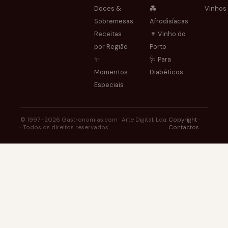
Doces &
💑
Vinhos
Sobremesas
Afrodisíacas
Receitas
🍷 Vinho do
por Região
Porto
✨
🩺 Para
Momentos
Diabéticos
Especiais
© 1997–2026 Gastronomias.com · Arte Digital, Lda.
Copyright
·
· Todos os direitos reservados
Contactos