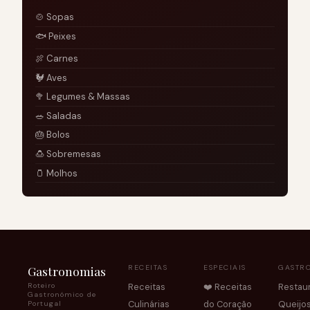
🍲 Sopas
🐟 Peixes
🍖 Carnes
🐓 Aves
🥦 Legumes & Massas
🥗 Saladas
🎂 Bolos
🍮 Sobremesas
🫙 Molhos
Gastronomias
RECEITAS
ESPECIAIS
GASTR
Roteiro
Receitas
❤️ Receitas
Restau
Gastronómico de
Culinárias
do Coração
Queijo
Portugal