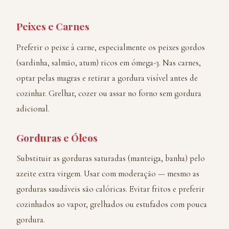
Peixes e Carnes
Preferir o peixe à carne, especialmente os peixes gordos
(sardinha, salmão, atum) ricos em ómega-3. Nas carnes,
optar pelas magras e retirar a gordura visível antes de
cozinhar. Grelhar, cozer ou assar no forno sem gordura
adicional.
Gorduras e Óleos
Substituir as gorduras saturadas (manteiga, banha) pelo
azeite extra virgem. Usar com moderação — mesmo as
gorduras saudáveis são calóricas. Evitar fritos e preferir
cozinhados ao vapor, grelhados ou estufados com pouca
gordura.