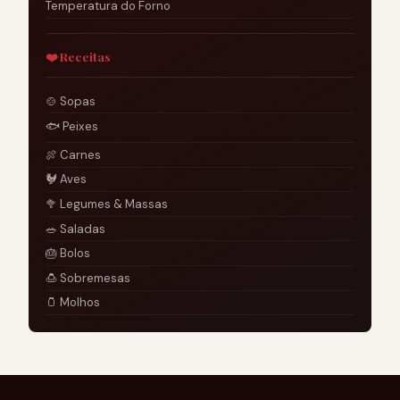
Temperatura do Forno
❤️ Receitas
🍲 Sopas
🐟 Peixes
🍖 Carnes
🐓 Aves
🥦 Legumes & Massas
🥗 Saladas
🎂 Bolos
🍮 Sobremesas
🫙 Molhos