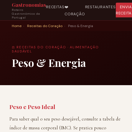
Gastronomias
RECEITAS
❤️
RESTAURANTES
ENVI
Roteiro
RECEITA
CORAÇÃO
Gastronómico de
Portugal
Home
›
Receitas do Coração
›
Peso & Energia
⚖️ RECEITAS DO CORAÇÃO · ALIMENTAÇÃO
SAUDÁVEL
Peso & Energia
Peso e Peso Ideal
Para saber qual o seu peso desejável, consulte a tabela de
índice de massa corporal (IMC). Se pratica pouco