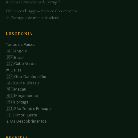
Roteiro Gastronómico de Portugal
Online desde 1997 — mais de 6.000 receitas
de Portugal e do mundo lusófono.
LUSOFONIA
Todos os Países
🇦🇴 Angola
🇧🇷 Brasil
🇨🇻 Cabo Verde
🏴 Galiza
🇮🇳 Goa, Damão e Diu
🇬🇼 Guiné-Bissau
🇲🇴 Macau
🇲🇿 Moçambique
🇵🇹 Portugal
🇸🇹 São Tomé e Príncipe
🇹🇱 Timor-Leste
⚓ Os Descobrimentos
RECEITAS