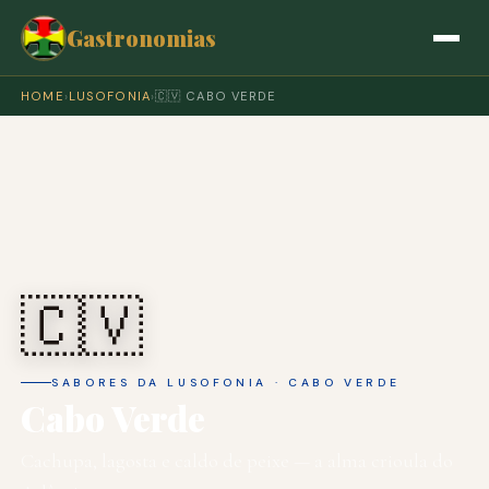
Gastronomias
HOME
›
LUSOFONIA
›
🇨🇻 CABO VERDE
🇨🇻
SABORES DA LUSOFONIA · CABO VERDE
Cabo Verde
Cachupa, lagosta e caldo de peixe — a alma crioula do