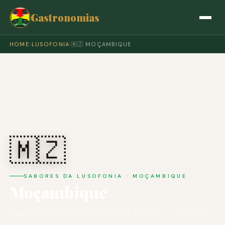
Gastronomias
HOME
›
LUSOFONIA
›
🇲🇿 MOÇAMBIQUE
🇲🇿
SABORES DA LUSOFONIA · MOÇAMBIQUE
Moçambique
Camarão à zambeziana, matapa e piri-piri — os sabores