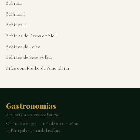
Bebinca
Bebinca I
Bebinca II
Bebinca de Favos de Mel
Bebinca de Leite
Bebinca de Sete Folhas
Bifes com Molho de Amendoim
Gastronomias
Roteiro Gastronómico de Portugal
Online desde 1997 — mais de 6.000 receitas
de Portugal e do mundo lusófono.