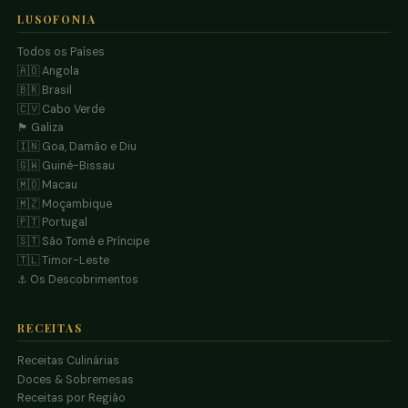
LUSOFONIA
Todos os Países
🇦🇴 Angola
🇧🇷 Brasil
🇨🇻 Cabo Verde
🏴 Galiza
🇮🇳 Goa, Damão e Diu
🇬🇼 Guiné-Bissau
🇲🇴 Macau
🇲🇿 Moçambique
🇵🇹 Portugal
🇸🇹 São Tomé e Príncipe
🇹🇱 Timor-Leste
⚓ Os Descobrimentos
RECEITAS
Receitas Culinárias
Doces & Sobremesas
Receitas por Região