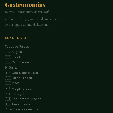
Gastronomias
Roteiro Gastronómico de Portugal
Online desde 1997 — mais de 6.000 receitas
de Portugal e do mundo lusófono.
LUSOFONIA
Todos os Países
🇦🇴 Angola
🇧🇷 Brasil
🇨🇻 Cabo Verde
🏴 Galiza
🇮🇳 Goa, Damão e Diu
🇬🇼 Guiné-Bissau
🇲🇴 Macau
🇲🇿 Moçambique
🇵🇹 Portugal
🇸🇹 São Tomé e Príncipe
🇹🇱 Timor-Leste
⚓ Os Descobrimentos