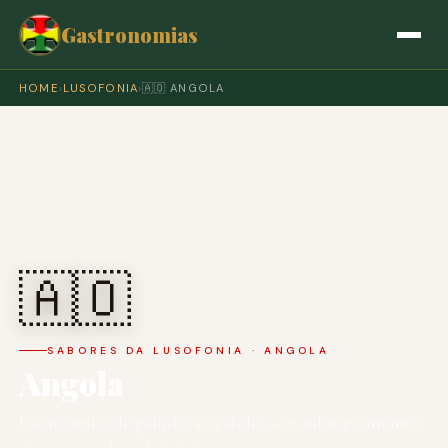
Gastronomias
HOME
›
LUSOFONIA
›
🇦🇴 ANGOLA
🇦🇴
SABORES DA LUSOFONIA · ANGOLA
Angola
Da muamba de galinha ao calulu — os sabores intensos