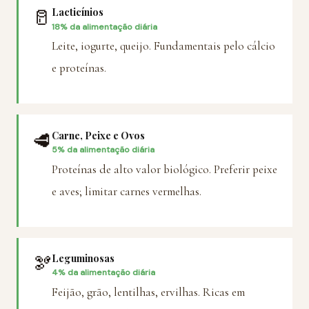
🥛
Lacticínios
18% da alimentação diária
Leite, iogurte, queijo. Fundamentais pelo cálcio
e proteínas.
🥩
Carne, Peixe e Ovos
5% da alimentação diária
Proteínas de alto valor biológico. Preferir peixe
e aves; limitar carnes vermelhas.
🫘
Leguminosas
4% da alimentação diária
Feijão, grão, lentilhas, ervilhas. Ricas em