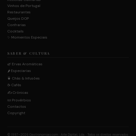
Vinhos de Portugal
Restaurantes
Queijos DOP
Confrarias
Cocktails
✨ Momentos Especiais
SABER & CULTURA
🌿 Ervas Aromáticas
🌶️ Especiarias
🍵 Chás & Infusões
☕ Cafés
✍️ Crónicas
📜 Provérbios
Contactos
Copyright
© 1997–2026 Gastronomias.com · Arte Digital, Lda. · Todos os direitos reservados