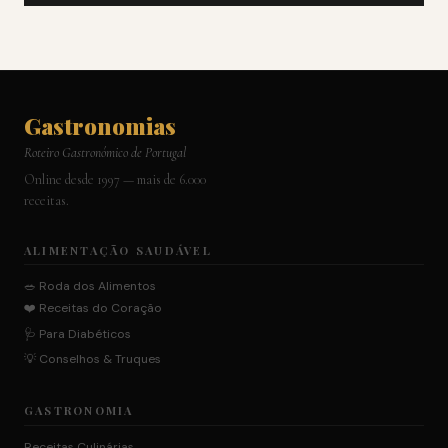
Gastronomias
Roteiro Gastronómico de Portugal
Online desde 1997 — mais de 6.000
receitas.
ALIMENTAÇÃO SAUDÁVEL
🥗 Roda dos Alimentos
❤️ Receitas do Coração
🩺 Para Diabéticos
💡 Conselhos & Truques
GASTRONOMIA
Receitas Culinárias