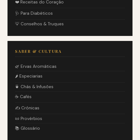
❤️ Receitas do Coração
🩺 Para Diabéticos
💡 Conselhos & Truques
SABER & CULTURA
🌿 Ervas Aromáticas
🌶️ Especiarias
🍵 Chás & Infusões
☕ Cafés
✍️ Crónicas
📜 Provérbios
📚 Glossário