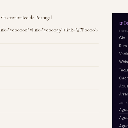
ro Gastronómico de Portugal
🍺 B
link="#000000" vlink="#000099" alink="#FF0000">
ESPI
Gin
Rum
Vod
Whis
Tequ
Cac
Aqua
Arra
AGUA
Agua
Agua
Agua