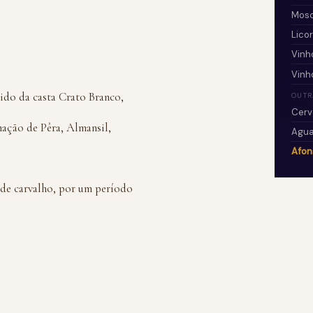
Mosc
Lico
Vinh
Vinh
ido da casta Crato Branco,
OUTR
Cerv
mação de Pêra, Almansil,
Agua
Afons
 de carvalho, por um período