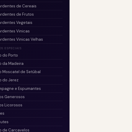
rdentes de Cereais
rdentes de Frutos
rdentes Vegetais
rdentes Vinicas
rdentes Vinicas Velhas
OS ESPECIAIS
o do Porto
o da Madeira
o Moscatel de Setúbal
o do Jerez
mpagne e Espumantes
os Generosos
os Licorosos
res
utes
o de Carcavelos