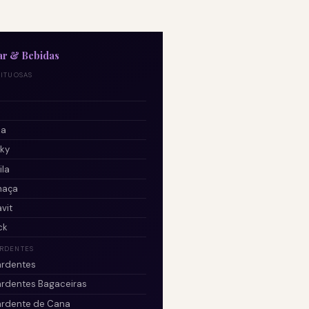
ar & Bebidas
RITUOSAS
ka
ky
ila
haça
vit
ck
RDENTES
rdentes
rdentes Bagaceiras
rdente de Cana