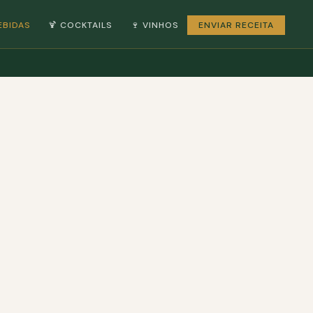
EBIDAS
🍹 COCKTAILS
🍷 VINHOS
ENVIAR RECEITA