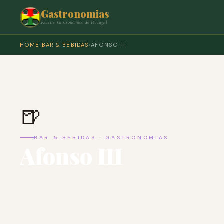
Gastronomias
Roteiro Gastronómico de Portugal
HOME
›
BAR & BEBIDAS
›
AFONSO III
🍺
BAR & BEBIDAS · GASTRONOMIAS
Afonso III