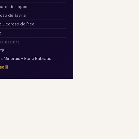
atel de Lagos
roso de Tavira
o Licoroso do Pico
o
AS BEBIDAS
eja
s Minerais - Bar e Babidas
o III