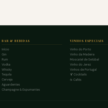
BAR & BEBIDAS
VINHOS ESPECIAIS
Início
Vinho do Porto
Gin
Vinho da Madeira
Rum
Moscatel de Setúbal
Vodka
Vinho do Jerez
Whisky
Vinhos de Portugal
Tequila
🍹 Cocktails
Cerveja
☕ Cafés
Aguardentes
Champagne & Espumantes