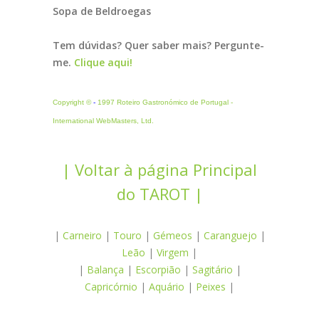
Sopa de Beldroegas
Tem dúvidas? Quer saber mais? Pergunte-
me.
Clique aqui!
Copyright ©
-
1997 Roteiro Gastronómico de Portugal -
International WebMasters, Ltd.
| Voltar à página Principal
do TAROT |
|
Carneiro
|
Touro
|
Gémeos
|
Caranguejo
|
Leão
|
Virgem
|
|
Balança
|
Escorpião
|
Sagitário
|
Capricórnio
|
Aquário
|
Peixes
|