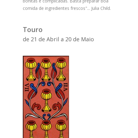
bonitas e complicadas. Basta preparar boa
comida de ingredientes frescos"... Julia Child.
Cozinha Sec.XV
Curso Vinhos
Touro
Curso Chocolate
de 21 de Abril a 20 de Maio
Curso Congelação
Restaurantes
Porto e Norte
Beiras
Lisboa e Vale Tejo
Alentejo
Algarve