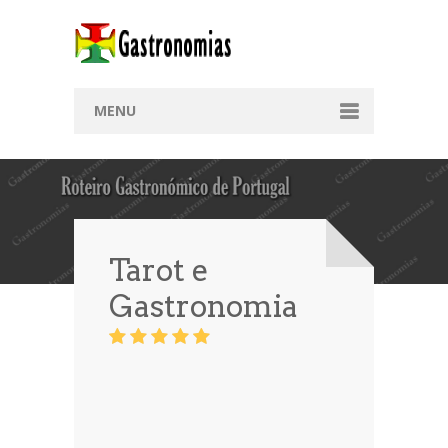
MENU
Home
Receitas 1
Culinárias
Tarot e
Doces
Gastronomia
Regiões
Coração
Afrodisíacas