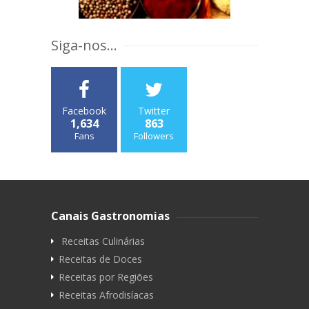
Siga-nos...
Facebook
Twitter
1,634
863
Fans
Followers
Canais Gastronomias
Receitas Culinárias
Receitas de Doces
Receitas por Regiões
Receitas Afrodisíacas