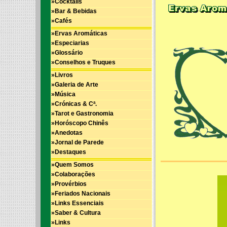
»Cocktails
»Bar & Bebidas
»Cafés
»Ervas Aromáticas
»Especiarias
»Glossário
»Conselhos e Truques
»Livros
»Galeria de Arte
»Música
»Crónicas & Cª.
»Tarot e Gastronomia
»Horóscopo Chinês
»Anedotas
»Jornal de Parede
»Destaques
»Quem Somos
»Colaborações
»Provérbios
»Feriados Nacionais
»Links Essenciais
»Saber & Cultura
»Links