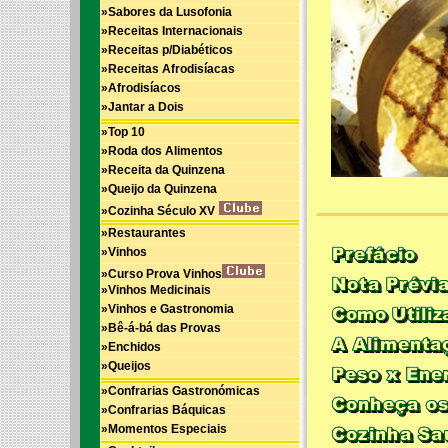
»Sabores da Lusofonia
»Receitas Internacionais
»Receitas p/Diabéticos
»Receitas Afrodisíacas
»Afrodisíacos
»Jantar a Dois
»Top 10
»Roda dos Alimentos
»Receita da Quinzena
»Queijo da Quinzena
»Cozinha Século XV
»Restaurantes
»Vinhos
»Curso Prova Vinhos
»Vinhos Medicinais
»Vinhos e Gastronomia
»Bê-á-bá das Provas
»Enchidos
»Queijos
»Confrarias Gastronómicas
»Confrarias Báquicas
»Momentos Especiais