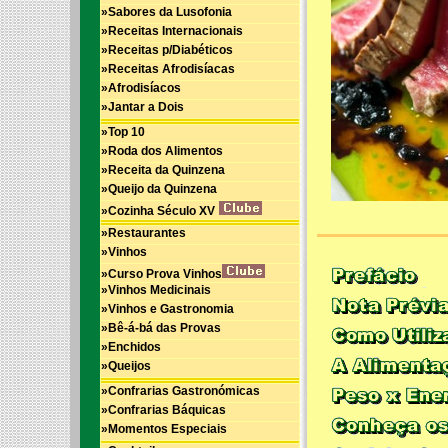
»Sabores da Lusofonia
»Receitas Internacionais
»Receitas p/Diabéticos
»Receitas Afrodisíacas
»Afrodisíacos
»Jantar a Dois
»Top 10
»Roda dos Alimentos
»Receita da Quinzena
»Queijo da Quinzena
»Cozinha Século XV
»Restaurantes
»Vinhos
»Curso Prova Vinhos
»Vinhos Medicinais
»Vinhos e Gastronomia
»Bê-á-bá das Provas
»Enchidos
»Queijos
»Confrarias Gastronómicas
»Confrarias Báquicas
»Momentos Especiais