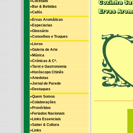
»Cocktails
»Bar & Bebidas
»Cafés
»Ervas Aromáticas
»Especiarias
»Glossário
»Conselhos e Truques
»Livros
»Galeria de Arte
»Música
»Crónicas & Cª.
»Tarot e Gastronomia
»Horóscopo Chinês
»Anedotas
»Jornal de Parede
»Destaques
»Quem Somos
»Colaborações
»Provérbios
»Feriados Nacionais
»Links Essenciais
»Saber & Cultura
»Links