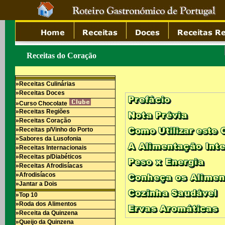
Receitas do Coração
»Receitas Culinárias
»Receitas Doces
»Curso Chocolate
»Receitas Regiões
»Receitas Coração
»Receitas p/Vinho do Porto
»Sabores da Lusofonia
»Receitas Internacionais
»Receitas p/Diabéticos
»Receitas Afrodisíacas
»Afrodisíacos
»Jantar a Dois
»Top 10
»Roda dos Alimentos
»Receita da Quinzena
»Queijo da Quinzena