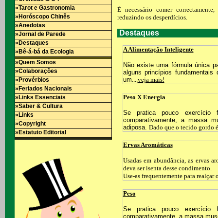
»Tarot e Gastronomia
É necessário comer correctamente,
»Horóscopo Chinês
reduzindo os desperdícios.
»Anedotas
Destaques
»Jornal de Parede
»Destaques
A Alimentação Inteligente
»Bê-á-bá da Ecologia
»Quem Somos
Não existe uma fórmula única pa
»Colaborações
alguns princípios fundamentai
um
....
veja mais!
»Provérbios
»Feriados Nacionais
Peso X Energia
»Links Essenciais
»Saber & Cultura
Se pratica pouco exercício 
»Links
comparativamente, a massa m
»Copyright
adiposa.
Dado que o tecido gordo é 
»Estatuto Editorial
Ervas Aromáticas
Usadas em abundância, as ervas ar
deva ser isenta desse condimento.
Use-as frequentemente para realçar o
Peso
Se pratica pouco exercício 
comparativamente, a massa mus