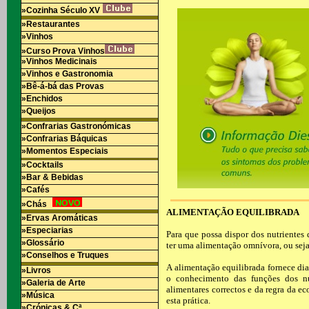
»Cozinha Século XV
»Restaurantes
»Vinhos
»Curso Prova Vinhos
»Vinhos Medicinais
»Vinhos e Gastronomia
»Bê-á-bá das Provas
»Enchidos
»Queijos
»Confrarias Gastronómicas
»Confrarias Báquicas
»Momentos Especiais
»Cocktails
»Bar & Bebidas
»Cafés
»Chás
ALIMENTAÇÃO EQUILIBRADA
»Ervas Aromáticas
»Especiarias
Para que possa dispor dos nutrientes
»Glossário
ter uma alimentação omnívora, ou seja,
»Conselhos e Truques
A alimentação equilibrada fornece di
»Livros
o conhecimento das funções dos nu
»Galeria de Arte
alimentares correctos e da regra da e
»Música
esta prática.
»Crónicas & Cª.