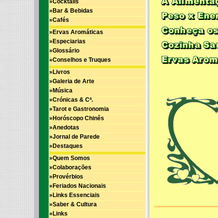
»Cocktails
»Bar & Bebidas
»Cafés
»Ervas Aromáticas
»Especiarias
»Glossário
»Conselhos e Truques
»Livros
»Galeria de Arte
»Música
»Crónicas & Cª.
»Tarot e Gastronomia
»Horóscopo Chinês
»Anedotas
»Jornal de Parede
»Destaques
»Quem Somos
»Colaborações
»Provérbios
»Feriados Nacionais
»Links Essenciais
»Saber & Cultura
»Links