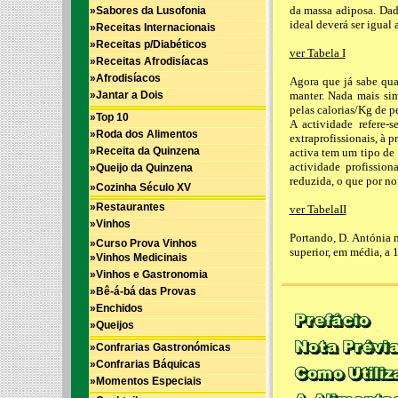
da massa adiposa. Dad
»Sabores da Lusofonia
ideal deverá ser igual 
»Receitas Internacionais
»Receitas p/Diabéticos
ver Tabela I
»Receitas Afrodisíacas
»Afrodisíacos
Agora que já sabe qual
»Jantar a Dois
manter. Nada mais sim
pelas calorias/Kg de p
»Top 10
A actividade refere-
»Roda dos Alimentos
extraprofissionais, à p
»Receita da Quinzena
activa tem um tipo de
actividade profissio
»Queijo da Quinzena
reduzida, o que por no
»Cozinha Século XV
»Restaurantes
ver TabelaII
»Vinhos
Portando, D. Antónia n
»Curso Prova Vinhos
superior, em média, a 
»Vinhos Medicinais
»Vinhos e Gastronomia
»Bê-á-bá das Provas
»Enchidos
»Queijos
»Confrarias Gastronómicas
»Confrarias Báquicas
»Momentos Especiais