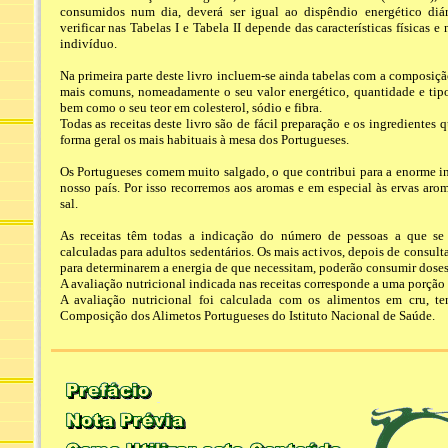
consumidos num dia, deverá ser igual ao dispêndio energético diár
verificar nas Tabelas I e Tabela II depende das características físicas e
indivíduo.
Na primeira parte deste livro incluem-se ainda tabelas com a composiçã
mais comuns, nomeadamente o seu valor energético, quantidade e tip
bem como o seu teor em colesterol, sódio e fibra.
Todas as receitas deste livro são de fácil preparação e os ingrediente
forma geral os mais habituais à mesa dos Portugueses.
Os Portugueses comem muito salgado, o que contribui para a enorme in
nosso país. Por isso recorremos aos aromas e em especial às ervas aro
sal.
As receitas têm todas a indicação do número de pessoas a que se
calculadas para adultos sedentários. Os mais activos, depois de consulta
para determinarem a energia de que necessitam, poderão consumir doses
A avaliação nutricional indicada nas receitas corresponde a uma porção 
A avaliação nutricional foi calculada com os alimentos em cru, t
Composição dos Alimetos Portugueses do Istituto Nacional de Saúde.