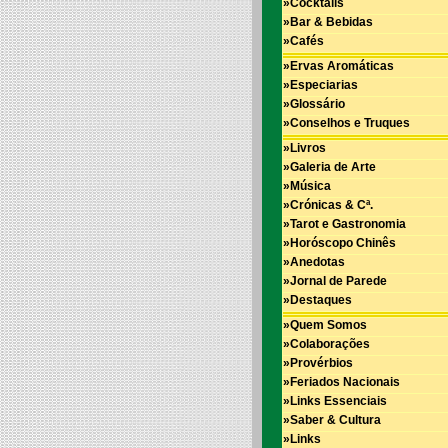
»Cocktails
»Bar & Bebidas
»Cafés
»Ervas Aromáticas
»Especiarias
»Glossário
»Conselhos e Truques
»Livros
»Galeria de Arte
»Música
»Crónicas & Cª.
»Tarot e Gastronomia
»Horóscopo Chinês
»Anedotas
»Jornal de Parede
»Destaques
»Quem Somos
»Colaborações
»Provérbios
»Feriados Nacionais
»Links Essenciais
»Saber & Cultura
»Links