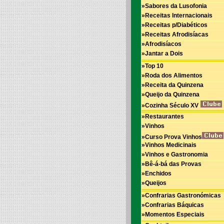
»Sabores da Lusofonia
»Receitas Internacionais
»Receitas p/Diabéticos
»Receitas Afrodisíacas
»Afrodisíacos
»Jantar a Dois
»Top 10
»Roda dos Alimentos
»Receita da Quinzena
»Queijo da Quinzena
»Cozinha Século XV
»Restaurantes
»Vinhos
»Curso Prova Vinhos
»Vinhos Medicinais
»Vinhos e Gastronomia
»Bê-á-bá das Provas
»Enchidos
»Queijos
»Confrarias Gastronómicas
»Confrarias Báquicas
»Momentos Especiais