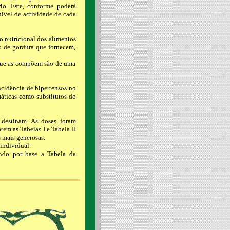
io. Este, conforme poderá
 nível de actividade de cada
o nutricional dos alimentos
o de gordura que fornecem,
s que as compõem são de uma
cidência de hipertensos no
máticas como substitutos do
 destinam. As doses foram
rem as Tabelas I e Tabela II
 mais generosas.
individual.
endo por base a Tabela da