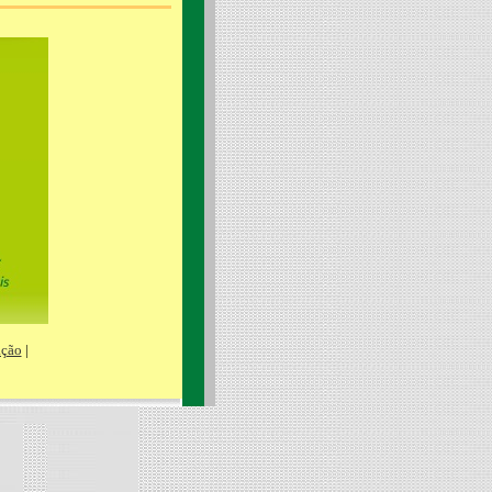
ação
|