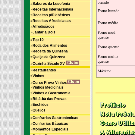
brando
»Sabores da Lusofonia
»Receitas Internacionais
Forno brando
»Receitas p/Diabéticos
»Receitas Afrodisíacas
Forno médio
»Afrodisíacos
»Jantar a Dois
Forno mod.
quente
»Top 10
»Roda dos Alimentos
Forno quente
»Receita da Quinzena
Forno muito
»Queijo da Quinzena
quente
»Cozinha Século XV
»Restaurantes
Máximo
»Vinhos
»Curso Prova Vinhos
»Vinhos Medicinais
»Vinhos e Gastronomia
»Bê-á-bá das Provas
»Enchidos
»Queijos
»Confrarias Gastronómicas
»Confrarias Báquicas
»Momentos Especiais