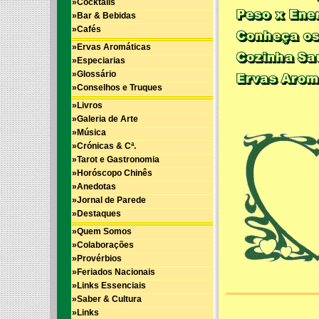
»Cocktails
»Bar & Bebidas
»Cafés
»Ervas Aromáticas
»Especiarias
»Glossário
»Conselhos e Truques
»Livros
»Galeria de Arte
»Música
»Crónicas & Cª.
»Tarot e Gastronomia
»Horóscopo Chinês
»Anedotas
»Jornal de Parede
»Destaques
»Quem Somos
»Colaborações
»Provérbios
»Feriados Nacionais
»Links Essenciais
»Saber & Cultura
»Links