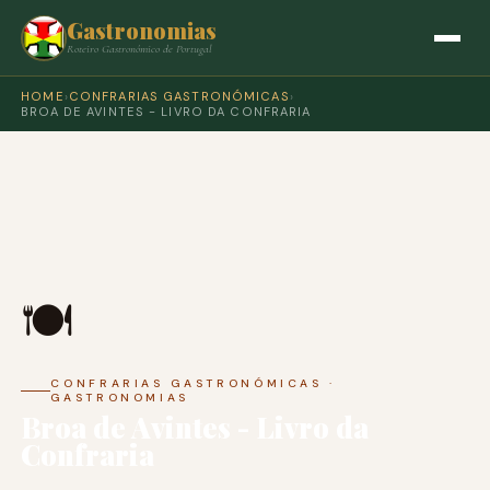
Gastronomias
Roteiro Gastronómico de Portugal
HOME
›
CONFRARIAS GASTRONÓMICAS
›
BROA DE AVINTES - LIVRO DA CONFRARIA
🍽️
CONFRARIAS GASTRONÓMICAS ·
GASTRONOMIAS
Broa de Avintes - Livro da
Confraria