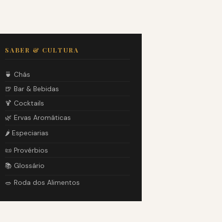
SABER & CULTURA
🍵 Chás
🍺 Bar & Bebidas
🍹 Cocktails
🌿 Ervas Aromáticas
🌶️ Especiarias
📜 Provérbios
📚 Glossário
🥗 Roda dos Alimentos