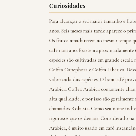
Curiosidades
Para alcançar o seu maior tamanho e flores
anos. Seis meses mais tarde aparece o prim
Os frutos amadurecem ao mesmo tempo que
café num ano. Existem aproximadamente 60
espécies são cultivadas em grande escala 
Coffea Canephora e Coffea Liberica. Dessa
valorizada das espécies. O bom café prov
Arábica. Coffea Arábica comumente cham
alta qualidade, e por isso são geralment
chamados Robusta. Como seu nome indica,
rigorosos que os demais. Considerado na
Arábica, é muito usado em café instantân