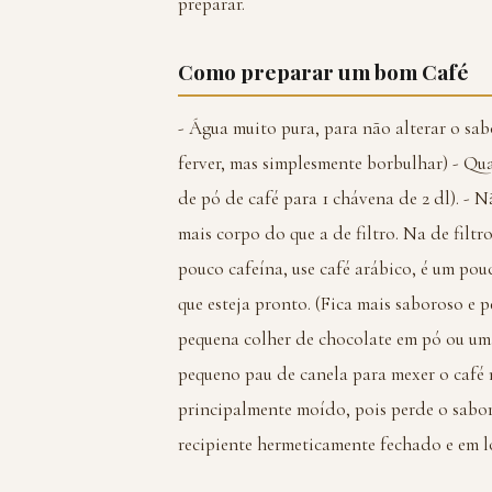
preparar.
Como preparar um bom Café
- Água muito pura, para não alterar o sab
ferver, mas simplesmente borbulhar) - Qua
de pó de café para 1 chávena de 2 dl). - N
mais corpo do que a de filtro. Na de filtr
pouco cafeína, use café arábico, é um pou
que esteja pronto. (Fica mais saboroso e 
pequena colher de chocolate em pó ou uma
pequeno pau de canela para mexer o café
principalmente moído, pois perde o sabo
recipiente hermeticamente fechado e em lo