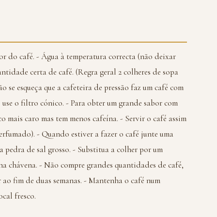
or do café. - Água à temperatura correcta (não deixar
ntidade certa de café. (Regra geral 2 colheres de sopa
ão se esqueça que a cafeteira de pressão faz um café com
o use o filtro cónico. - Para obter um grande sabor com
co mais caro mas tem menos cafeína. - Servir o café assim
perfumado). - Quando estiver a fazer o café junte uma
 pedra de sal grosso. - Substitua a colher por um
 na chávena. - Não compre grandes quantidades de café,
r ao fim de duas semanas. - Mantenha o café num
cal fresco.