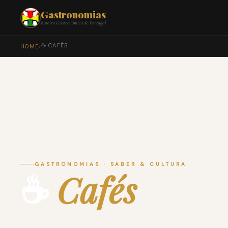
Gastronomias
Roteiro Gastronómico de Portugal
☕ CAFÉS
HOME
›
GASTRONOMIAS · SABER & CULTURA
☕
Cafés