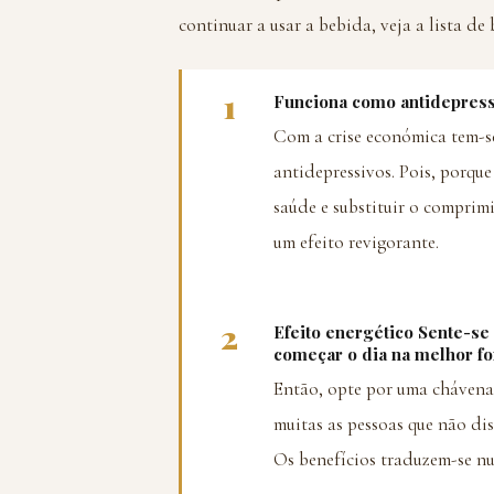
continuar a usar a bebida, veja a lista de
1
Funciona como antidepres
Com a crise económica tem-se
antidepressivos. Pois, porqu
saúde e substituir o comprim
um efeito revigorante.
2
Efeito energético Sente-se
começar o dia na melhor f
Então, opte por uma chávena 
muitas as pessoas que não d
Os benefícios traduzem-se n