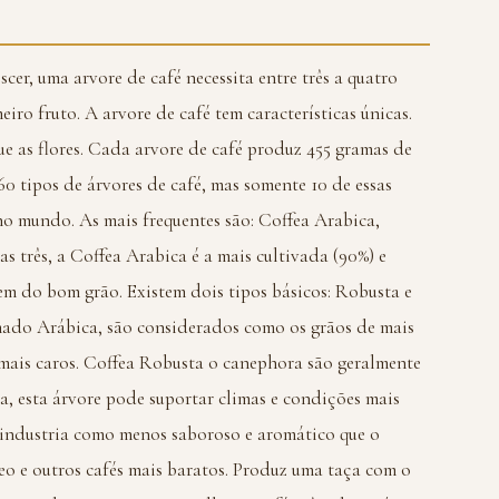
cer, uma arvore de café necessita entre três a quatro
eiro fruto. A arvore de café tem características únicas.
 as flores. Cada arvore de café produz 455 gramas de
 tipos de árvores de café, mas somente 10 de essas
no mundo. As mais frequentes são: Coffea Arabica,
s três, a Coffea Arabica é a mais cultivada (90%) e
em do bom grão. Existem dois tipos básicos: Robusta e
ado Arábica, são considerados como os grãos de mais
e mais caros. Coffea Robusta o canephora são geralmente
 esta árvore pode suportar climas e condições mais
 industria como menos saboroso e aromático que o
eo e outros cafés mais baratos. Produz uma taça com o