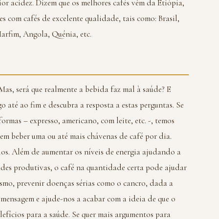
or acidez. Dizem que os melhores cafés vêm da Etiópia,
s com cafés de excelente qualidade, tais como: Brasil,
rfim, Angola, Quénia, etc.
Mas, será que realmente a bebida faz mal à saúde? E
go até ao fim e descubra a resposta a estas perguntas. Se
ormas – expresso, americano, com leite, etc. -, temos
 em beber uma ou até mais chávenas de café por dia.
cios. Além de aumentar os níveis de energia ajudando a
ades produtivas, o café na quantidade certa pode ajudar
smo, prevenir doenças sérias como o cancro, dada a
 mensagem e ajude-nos a acabar com a ideia de que o
lefícios para a saúde. Se quer mais argumentos para