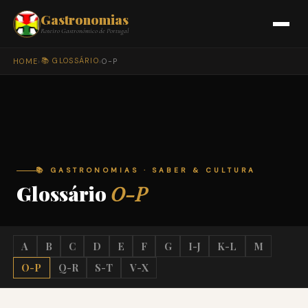
Gastronomias
Roteiro Gastronómico de Portugal
📚 GLOSSÁRIO
HOME
›
›
O-P
📚 GASTRONOMIAS · SABER & CULTURA
Glossário
O-P
A
B
C
D
E
F
G
I-J
K-L
M
O-P
Q-R
S-T
V-X