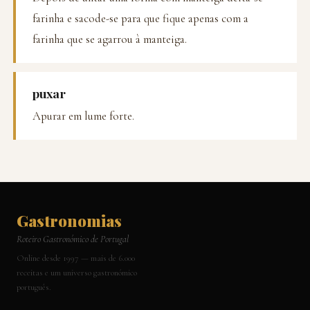
farinha e sacode-se para que fique apenas com a
farinha que se agarrou à manteiga.
puxar
Apurar em lume forte.
Gastronomias
Roteiro Gastronómico de Portugal
Online desde 1997 — mais de 6.000
receitas e um universo gastronómico
português.