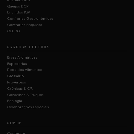
Queijos DOP
Enchidos IGP
Confrarias Gastronómicas
Confrarias Báquicas
CEUCO
SABER & CULTURA
Ervas Aromáticas
Especiarias
Roda dos Alimentos
Glossário
Provérbios
Crónicas & Cª.
Conselhos & Truques
Ecologia
Colaborações Especiais
SOBRE
Contactos