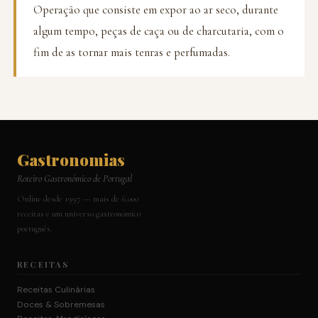
Operação que consiste em expor ao ar seco, durante
algum tempo, peças de caça ou de charcutaria, com o
fim de as tornar mais tenras e perfumadas.
Gastronomias
Roteiro Gastronómico de Portugal
Online desde 1997 — mais de 6.000
receitas e um universo gastronómico
português.
RECEITAS
Receitas Culinárias
Doces & Sobremesas