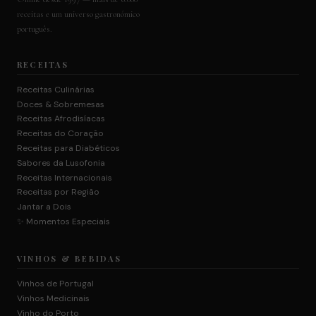
receitas e um universo gastronómico
português.
RECEITAS
Receitas Culinárias
Doces & Sobremesas
Receitas Afrodisíacas
Receitas do Coração
Receitas para Diabéticos
Sabores da Lusofonia
Receitas Internacionais
Receitas por Região
Jantar a Dois
✨ Momentos Especiais
VINHOS & BEBIDAS
Vinhos de Portugal
Vinhos Medicinais
Vinho do Porto