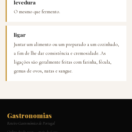
levedura
O mesmo que fermento.
ligar
Juntar um alimento ou um preparado a um cozinhado,
a fim de lhe dar consistência e cremosidade. As
ligações são geralmente feitas com farinha, fécula,
gemas de ovos, natas e sangue.
Gastronomias
Roteiro Gastronómico de Portugal
Online desde 1997 — mais de 6.000