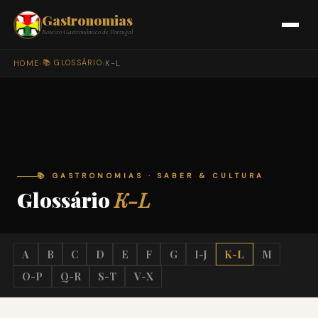
Gastronomias
Roteiro Gastronómico de Portugal
📚 GLOSSÁRIO
HOME
›
›
K-L
📚 GASTRONOMIAS · SABER & CULTURA
Glossário
K-L
A
B
C
D
E
F
G
I-J
K-L
M
O-P
Q-R
S-T
V-X