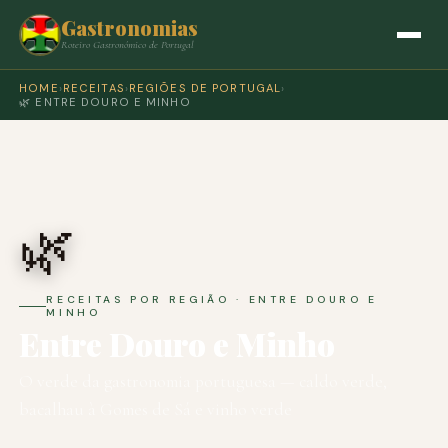
Gastronomias
Roteiro Gastronómico de Portugal
HOME
›
RECEITAS
›
REGIÕES DE PORTUGAL
›
🌿 ENTRE DOURO E MINHO
🌿
RECEITAS POR REGIÃO · ENTRE DOURO E
MINHO
Entre Douro e Minho
O verde da gastronomia portuguesa — caldo verde,
bacalhau à Gomes de Sá e vinho verde