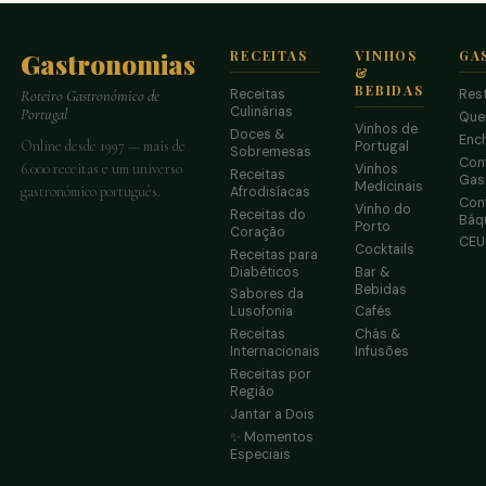
Gastronomias
RECEITAS
VINHOS
GA
&
BEBIDAS
Receitas
Res
Roteiro Gastronómico de
Culinárias
Portugal
Que
Vinhos de
Doces &
Enc
Online desde 1997 — mais de
Portugal
Sobremesas
Conf
6.000 receitas e um universo
Vinhos
Receitas
Gas
Medicinais
gastronómico português.
Afrodisíacas
Conf
Vinho do
Receitas do
Báq
Porto
Coração
CE
Cocktails
Receitas para
Diabéticos
Bar &
Bebidas
Sabores da
Lusofonia
Cafés
Receitas
Chás &
Internacionais
Infusões
Receitas por
Região
Jantar a Dois
✨ Momentos
Especiais