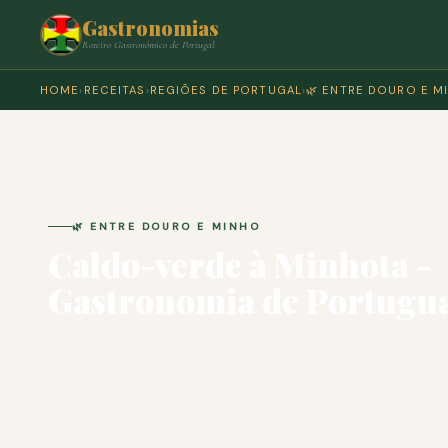
Gastronomias
Roteiro Gastronómico de Portugal
HOME
›
RECEITAS
›
REGIÕES DE PORTUGAL
›
🌿 ENTRE DOURO E M
🌿 ENTRE DOURO E MINHO
Caldo-verde à Minhota -
Gastronomia de Portugu
🍽 COZINHA PORTUGUESA · PARA 4 PESSOAS