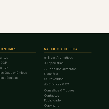
RONOMIA
SABER & CULTURA
rantes
🌿 Ervas Aromáticas
s DOP
🌶️ Especiarias
s IGP
🥗 Roda dos Alimentos
ias Gastronómicas
Glossário
ias Báquicas
📜 Provérbios
✍️ Crónicas & Cª.
Conselhos & Truques
Contactos
Publicidade
Copyright