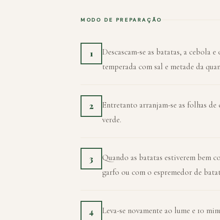
MODO DE PREPARAÇÃO
Descascam-se as batatas, a cebola e 
1
temperada com sal e metade da quan
Entretanto arranjam-se as folhas de 
2
verde.
Quando as batatas estiverem bem co
3
garfo ou com o espremedor de batat
Leva-se novamente ao lume e 10 minut
4