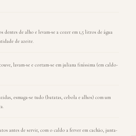
os dentes de alho e levam-se a cozer em 1,5 litros de água
tidade de azeite.
couve, lavam-se e cortam-se em juliana finíssima (em caldo-
zidas, esmaga-se tudo (batatas, cebola e alhos) com um
a.
os antes de servir, com o caldo a ferver em cachão, junta-