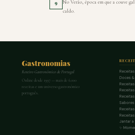
No Verão, época em que a couve galeg
9
caldo.
Gastronomias
RECEI
Receitas
Roteiro Gastronómico de Portugal
Doces &
Online desde 1997 — mais de 6.000
Receitas
receitas e um universo gastronómico
Receita
português.
Receitas
Sabores 
Receitas
Receitas
Jantar a
✨ Momen