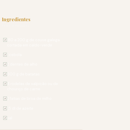
Ingredientes
PARA 4 PESSOAS
180 a 200 g de couve galega
✓
cortada em caldo-verde
1 cebola
✓
2 dentes de alho
✓
600 g de batatas
✓
4 rodelas de salpicão ou de
✓
chouriço de carne
2 fatias de broa de milho
✓
1,5 dl de azeite
✓
sal
✓