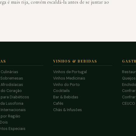
a é mais rija, convém escaldá-la antes de se juntar ao
TAS
VINHOS & BEBIDAS
GAST
 Culinárias
Vinhos de Portugal
Restau
 Sobremesas
Vinhos Medicinais
Queijo
 Afrodisíacas
Vinho do Porto
Enchido
s do Coração
Cocktails
Confrar
 para Diabéticos
Bar & Bebidas
Confrar
da Lusofonia
Cafés
CEUCO
 Internacionais
Chás & Infusões
 por Região
 Dois
tos Especiais