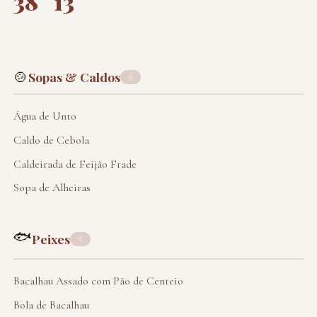
38
13
RECEITAS
LETRAS
🍲
Sopas & Caldos
4
Água de Unto
Caldo de Cebola
Caldeirada de Feijão Frade
Sopa de Alheiras
🐟
Peixes
4
Bacalhau Assado com Pão de Centeio
Bola de Bacalhau