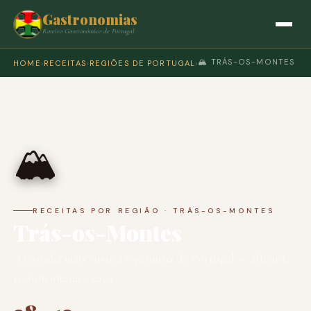
Gastronomias
Roteiro Gastronómico de Portugal
🏔️ TRÁS-OS-MONTES
HOME
›
RECEITAS
›
REGIÕES DE PORTUGAL
›
🏔️
RECEITAS POR REGIÃO · TRÁS-OS-MONTES
Trás-os-Montes
A cozinha mais rústica e genuína de Portugal — alheira,
transmontana e caça