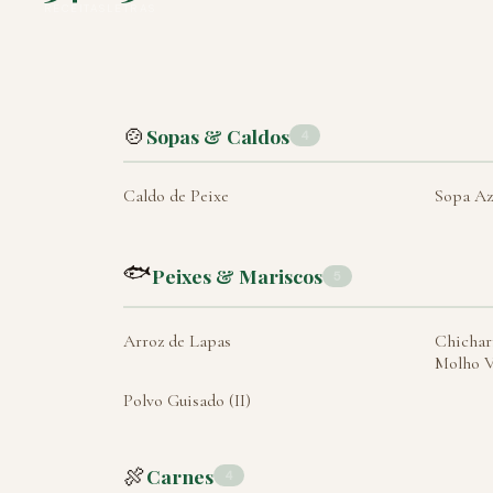
RECEITAS
LETRAS
🍲
Sopas & Caldos
4
Caldo de Peixe
Sopa Az
🐟
Peixes & Mariscos
5
Arroz de Lapas
Chichar
Molho 
Polvo Guisado (II)
🍖
Carnes
4