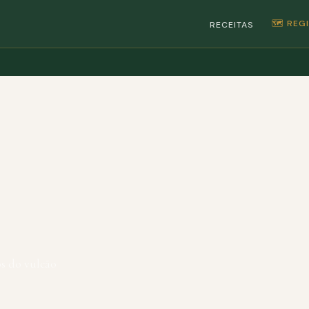
🗺️ RE
RECEITAS
os do vulcão