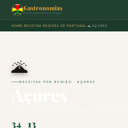
Gastronomias
Roteiro Gastronómico de Portugal
HOME
›
RECEITAS
›
REGIÕES DE PORTUGAL
›
🌋 AÇORES
🌋
RECEITAS POR REGIÃO · AÇORES
Açores
Cozinha açoriana rica em peixe, marisco e produtos únic
34
13