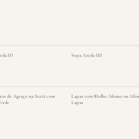
eda (I)
Sopa Azeda (II)
ros de Agraço na Sertã com
Lapas com Molho Afonso ou Afon
Verde
Lapas