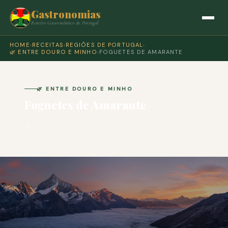
Gastronomias
Roteiro Gastronómico de Portugal
HOME
›
RECEITAS
›
REGIÕES DE PORTUGAL
›
🌿 ENTRE DOURO E MINHO
›
FOGUETES DE AMARANTE
🌿 ENTRE DOURO E MINHO
Foguetes de Amarante
🍽 COZINHA PORTUGUESA · PARA 4 PESSOAS