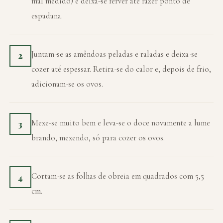
mal medido) e deixa-se ferver até fazer ponto de
espadana.
Juntam-se as amêndoas peladas e raladas e deixa-se
2
cozer até espessar. Retira-se do calor e, depois de frio,
adicionam-se os ovos.
Mexe-se muito bem e leva-se o doce novamente a lume
3
brando, mexendo, só para cozer os ovos.
Cortam-se as folhas de obreia em quadrados com 5,5
4
cm.