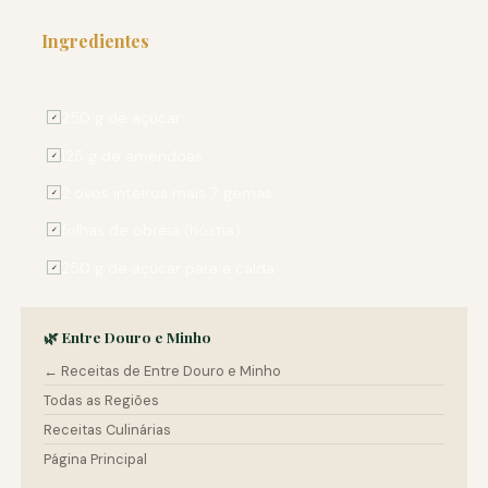
Ingredientes
PARA 4 PESSOAS
250 g de açúcar
✓
125 g de amêndoas
✓
2 ovos inteiros mais 7 gemas
✓
folhas de obreia (hóstia)
✓
250 g de açúcar para a calda
✓
🌿 Entre Douro e Minho
← Receitas de Entre Douro e Minho
Todas as Regiões
Receitas Culinárias
Página Principal