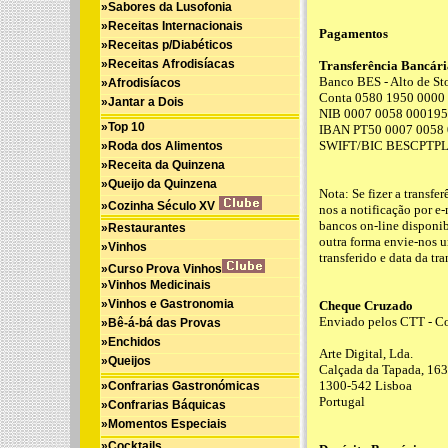
»Sabores da Lusofonia
»Receitas Internacionais
Pagamentos
»Receitas p/Diabéticos
»Receitas Afrodisíacas
Transferência Bancári
Banco BES - Alto de St
»Afrodisíacos
Conta 0580 1950 0000
»Jantar a Dois
NIB 0007 0058 00019
»Top 10
IBAN PT50 0007 0058 
SWIFT/BIC BESCPTP
»Roda dos Alimentos
»Receita da Quinzena
»Queijo da Quinzena
Nota: Se fizer a transfe
»Cozinha Século XV
nos a notificação por e
bancos on-line disponibi
»Restaurantes
outra forma envie-nos 
»Vinhos
transferido e data da tra
»Curso Prova Vinhos
»Vinhos Medicinais
»Vinhos e Gastronomia
Cheque Cruzado
Enviado pelos CTT - Co
»Bê-á-bá das Provas
»Enchidos
Arte Digital, Lda.
»Queijos
Calçada da Tapada, 163
1300-542 Lisboa
»Confrarias Gastronómicas
Portugal
»Confrarias Báquicas
»Momentos Especiais
»Cocktails