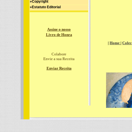
»Copyright
»Estatuto Editorial
Assine o nosso
Livro de Honra
|
Home
|
Colec
Colabore
Envie a sua Receita
Enviar Receita