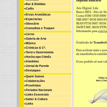
Depósito Bancário
»Bar & Bebidas
Arte Digital, Lda.
»Cafés
Banco BES - Alto de St
»Ervas Aromáticas
Conta 0580 1950 0000
»Especiarias
NIB 0007 0058 00019
IBAN PT50 0007 0058 
»Glossário
SWIFT/BIC BESCPTP
»Conselhos e Truques
Informando para
galeri
»Livros
»Galeria de Arte
O método de
Transferê
»Música
»Crónicas & Cª.
Para acelerar mais o pro
»Tarot e Gastronomia
da transferência emitid
»Horóscopo Chinês
»Anedotas
O seu pedido só será v
»Jornal de Parede
»Destaques
»Quem Somos
Todos os
tem a Gar
»Colaborações
»Provérbios
»Feriados Nacionais
»Links Essenciais
»Saber & Cultura
»Links