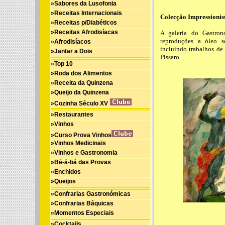
»Sabores da Lusofonia
»Receitas Internacionais
Colecção Impressionis
»Receitas p/Diabéticos
»Receitas Afrodisíacas
A galeria do Gastron
reproduções a óleo s
»Afrodisíacos
incluindo trabalhos de
»Jantar a Dois
Pissaro.
»Top 10
»Roda dos Alimentos
»Receita da Quinzena
»Queijo da Quinzena
»Cozinha Século XV
»Restaurantes
»Vinhos
»Curso Prova Vinhos
»Vinhos Medicinais
»Vinhos e Gastronomia
»Bê-á-bá das Provas
»Enchidos
»Queijos
»Confrarias Gastronómicas
»Confrarias Báquicas
»Momentos Especiais
»Cocktails