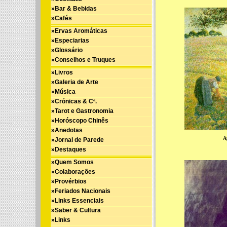
»Bar & Bebidas
»Cafés
»Ervas Aromáticas
»Especiarias
»Glossário
»Conselhos e Truques
»Livros
»Galeria de Arte
»Música
»Crónicas & Cª.
»Tarot e Gastronomia
»Horóscopo Chinês
»Anedotas
A
»Jornal de Parede
»Destaques
»Quem Somos
»Colaborações
»Provérbios
»Feriados Nacionais
»Links Essenciais
»Saber & Cultura
»Links