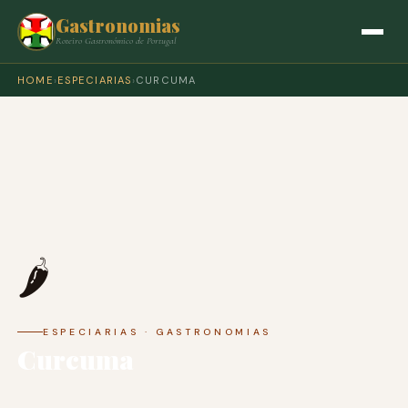
Gastronomias
Roteiro Gastronómico de Portugal
HOME
›
ESPECIARIAS
›
CURCUMA
🌶️
ESPECIARIAS · GASTRONOMIAS
Curcuma