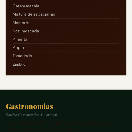
Garam masala
Mistura de especiarias
Mostarda
Noz-moscada
Pimenta
Piripiri
Tamarindo
Zimbro
Gastronomias
Roteiro Gastronómico de Portugal
Online desde 1997 — mais de 6.000 receitas e um
universo gastronómico português.