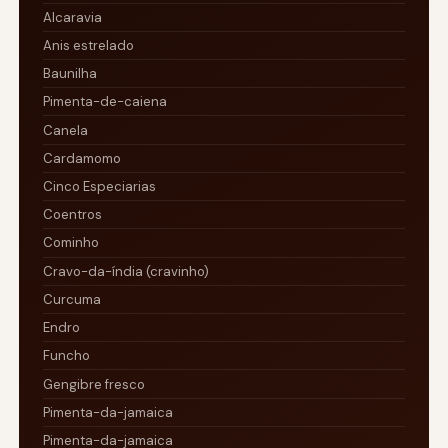
Alcaravia
Anis estrelado
Baunilha
Pimenta-de-caiena
Canela
Cardamomo
Cinco Especiarias
Coentros
Cominho
Cravo-da-índia (cravinho)
Curcuma
Endro
Funcho
Gengibre fresco
Pimenta-da-jamaica
Pimenta-da-jamaica