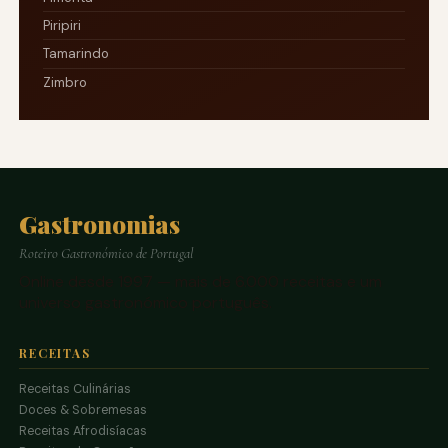
Piripiri
Tamarindo
Zimbro
Gastronomias
Roteiro Gastronómico de Portugal
Online desde 1997 — mais de 6.000 receitas e um
universo gastronómico português.
RECEITAS
Receitas Culinárias
Doces & Sobremesas
Receitas Afrodisíacas