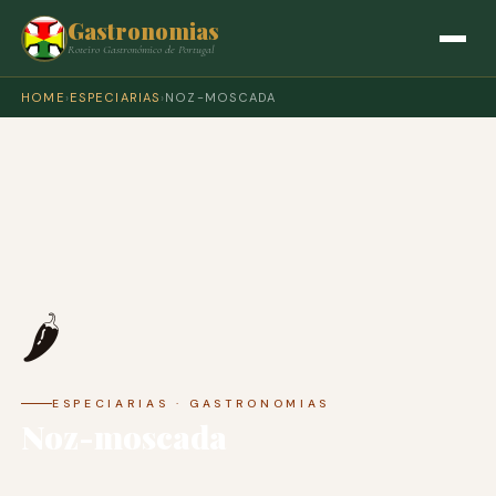
Gastronomias
Roteiro Gastronómico de Portugal
HOME
›
ESPECIARIAS
›
NOZ-MOSCADA
🌶️
ESPECIARIAS · GASTRONOMIAS
Noz-moscada