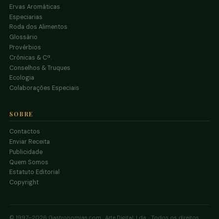
Ervas Aromáticas
Especiarias
Roda dos Alimentos
Glossário
Provérbios
Crónicas & Cª.
Conselhos & Truques
Ecologia
Colaborações Especiais
SOBRE
Contactos
Enviar Receita
Publicidade
Quem Somos
Estatuto Editorial
Copyright
© 1997–2026 Gastronomias.com · Arte Digital, Lda. · Todos os direitos