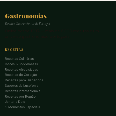
Gastronomias
Roteiro Gastronómico de Portugal
Online desde 1997 — mais de 6.000 receitas e um
universo gastronómico português.
RECEITAS
Receitas Culinárias
Doces & Sobremesas
Receitas Afrodisíacas
Receitas do Coração
Receitas para Diabéticos
Sabores da Lusofonia
Receitas Internacionais
Receitas por Região
Jantar a Dois
✨ Momentos Especiais