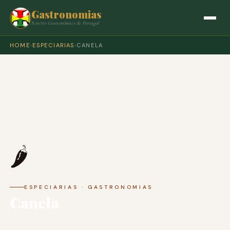
Gastronomias
Roteiro Gastronómico de Portugal
HOME
›
ESPECIARIAS
›
CANELA
🌶️
ESPECIARIAS · GASTRONOMIAS
Canela