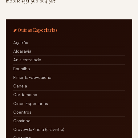
mobile +351 960 064 967
🌶️ Outras Especiarias
Açafrão
Alcaravia
Anis estrelado
Baunilha
Pimenta-de-caiena
Canela
Cardamomo
Cinco Especiarias
Coentros
Cominho
Cravo-da-índia (cravinho)