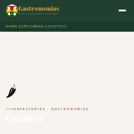
Gastronomias
Roteiro Gastronómico de Portugal
HOME
›
ESPECIARIAS
›
COENTROS
🌶️
ESPECIARIAS · GASTRONOMIAS
Coentros