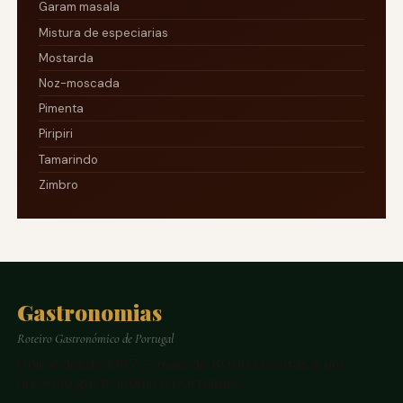
Garam masala
Mistura de especiarias
Mostarda
Noz-moscada
Pimenta
Piripiri
Tamarindo
Zimbro
Gastronomias
Roteiro Gastronómico de Portugal
Online desde 1997 — mais de 6.000 receitas e um
universo gastronómico português.